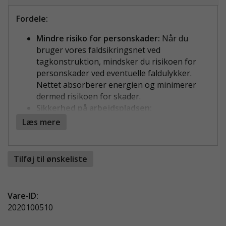
Fordele:
Mindre risiko for personskader:
Når du
bruger vores faldsikringsnet ved
tagkonstruktion, mindsker du risikoen for
personskader ved eventuelle faldulykker.
Nettet absorberer energien og minimerer
dermed risikoen for skader.
Sikkerhed på arbejdspladsen:
Faldsikringsnettene skaber et mere sikkert
Læs mere
arbejdsmiljø ved at reducere risikoen for fald
fra store højder, hvilket ikke kun beskytter
medarbejderne, men også fremmer en
Tilføj til ønskeliste
generel sikkerhedskultur på arbejdspladsen.
Beskyttelse af materialer og udstyr:
Vores
faldsikringsnet giver ikke kun personligt
Vare-ID:
beskyttelse, men beskytter også materialer
2020100510
og udstyr på taget. Det mindsker risikoen for
skader på projektmaterialer og forhindrer, at