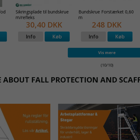
sfod
Sikringsplade til bundskrue
Bundskrue Forstærket 0,60
m/refleks
m
30,40 DKK
248 DKK
Info
Køb
Info
Køb
Vis mere
(10/10)
 ABOUT FALL PROTECTION AND SCAF