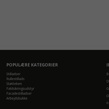
POPULÆRE KATEGORIER
Stilladser
B
Rullestillads
D
Støtteben
Faldsikringsudstyr
G
Facadestilladser
O
Arbejdsbukke
P