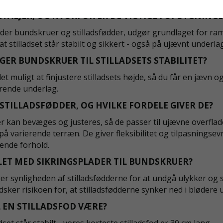
TALJER, OG HVORFOR ER DE VIGTIGE I OPBYGNING
der bundskruer og stilladsfødder, udgør grundlaget for ram
, at stilladset står stabilt og sikkert - også på ujævnt underla
ER BUNDSKRUER TIL STILLADSETS STABILITET?
 muligt at finjustere stilladsets højde, så du får en jævn og 
erende underlag.
STILLADSFØDDER, OG HVILKE FORDELE GIVER DE?
r kan bevæges og justeres, så de passer til ujævne overflad
t på varierende terræn. De giver fleksibilitet og tilpasningsev
rende forhold.
ET MED SIKRINGSPLADER TIL BUNDSKRUER?
er synligheden af stilladsfødderne for at undgå ulykker og
sker risikoen for, at stilladsfødderne synker ned i blødere u
 EN STILLADSFOD VÆRE?
adset står stabilt - vores korteste stilladsfod er 30 cm lang.