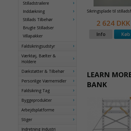
Stilladstrailere
Sikringsplade til stillad
Inddækning
Stillads Tilbehør
2 624 DKK
Brugte Stilladser
Info
Køb
Villapakker
Faldsikringsudstyr
Værktøj, Bælter &
Holdere
Dækstøtter & Tilbehør
LEARN MORE
Personlige Værnemidler
BANK
Faldsikring Tag
Byggeprodukter
Arbejdsplatforme
Stiger
Indretning Industri