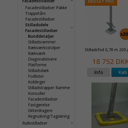
Facadestilladser
NEDSAT PRIS
Facadestilladser Pakke
Trappetårn
Facadestilladser
Stilladsdele
Facadestilladser
Bunddetaljer
Stilladsrammer
Rækværksstolper
Stilladsfod 0,78 m 200
Rækværk
Diagonalstivere
18 752 DK
Platforme
Stilladsdæk
Info
Køb
Fodlister
Koblinger
Stilladstrapper Ramme
Konsoller
Facadestilladser
Fastgørelse
Gitterdragere
Regnsikring/Tagsikring
Rullestilladser