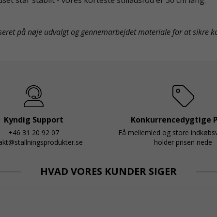
seret på nøje udvalgt og gennemarbejdet materiale for at sikre k
Kyndig Support
Konkurrencedygtige P
+46 31 20 92 07
Få mellemled og store indkøb
akt@stallningsprodukter.se
holder prisen nede
HVAD VORES KUNDER SIGER