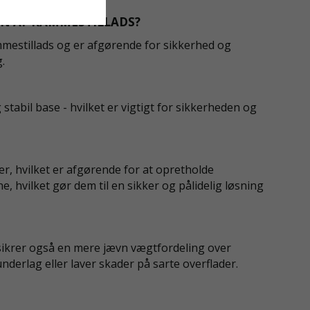
EN AF RAMMESTILLADS?
mestillads og er afgørende for sikkerhed og
g.
stabil base - hvilket er vigtigt for sikkerheden og
er, hvilket er afgørende for at opretholde
ne, hvilket gør dem til en sikker og pålidelig løsning
 sikrer også en mere jævn vægtfordeling over
nderlag eller laver skader på sarte overflader.