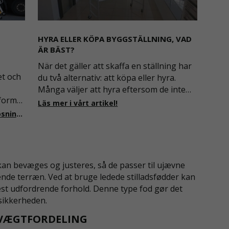
HYRA ELLER KÖPA BYGGSTÄLLNING, VAD
ÄR BÄST?
När det gäller att skaffa en ställning har
et och
du två alternativ: att köpa eller hyra.
Många väljer att hyra eftersom de inte
tformar
vill göra en stor investering. Men vad de
Läs mer i vårt artikel!
kanske inte inser är att att köpa en
Läs mer om skräddarsydda accesslösningar!
il
byggnadställning är faktiskt ett bättre
tidigt
alternativ på
 kan bevæges og justeres, så de passer til ujævne
erende terræn. Ved at bruge ledede stilladsfødder kan
 mest udfordrende forhold. Denne type fod gør det
 sikkerheden.
 VÆGTFORDELING