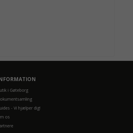
INFORMATION
utik i Gøteborg
okumentsamling
uides - Vi hjælper dig!
m os
artnere