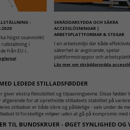
LLSTÄLLNING -
SKRÄDDARSYDDA OCH SÄKRA
:2020
ACCESSLÖSNINGAR |
ARBETSPLATTFORMAR & STEGAR
rka högst osannolikt
I en arbetsmiljö där både effektivit
rullställning i
säkerhet är avgörande, spelar
de från EU i
plattformstrappor och arbetsplat
en detta kommer det
eglerna!
en central roll. Dessa lösningar är
n och med 2025 träder
utformade för att ge säker och stab
aft i Sverige gällande
tillgång till olika arbetsnivåer, sam
s
T MED LEDEDE STILLADSFØDDER
som de är anpassningsbar
r giver ekstra fleksibilitet og tilpasningsevne. Disse fødder
er afgørende for at opretholde stilladsets stabilitet på vari
deres stilladser er både sikre og pålidelige - selv under de
tilladset til forskellige miljøer uden at gå på kompromis med
ER TIL BUNDSKRUER - ØGET SYNLIGHED OG