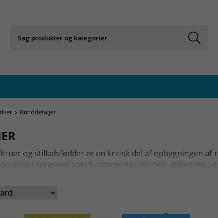
adser
Bunddetaljer
JER
kruer og stilladsfødder er en kritisk del af opbygningen af 
mponenter fungerer som fundamentet for hele stilladsstruktur
Bundskruerne gør det muligt at finjustere stilladsets højde, 