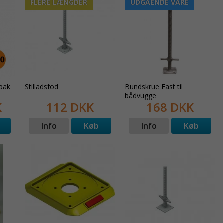
FLERE LÆNGDER
UDGÅENDE VARE
-pak
Stilladsfod
Bundskrue Fast til
bådvugge
K
112 DKK
168 DKK
Info
Køb
Info
Køb