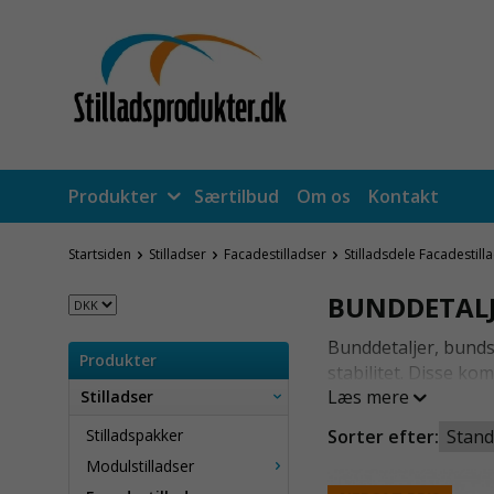
Produkter
Særtilbud
Om os
Kontakt
Startsiden
Stilladser
Facadestilladser
Stilladsdele Facadestill
BUNDDETAL
Bunddetaljer, bunds
Produkter
stabilitet. Disse ko
Læs mere
Stilladser
stabilt og sikkert. 
underlag.
Stilladspakker
Sorter efter:
Modulstilladser