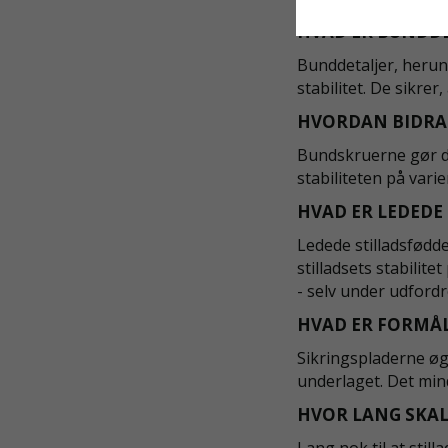
HVAD ER BUNDDE
Bunddetaljer, herun
stabilitet. De sikrer
HVORDAN BIDRAG
Bundskruerne gør det
stabiliteten på vari
HVAD ER LEDEDE 
Ledede stilladsfødde
stilladsets stabilite
- selv under udford
HVAD ER FORMÅL
Sikringspladerne øg
underlaget. Det mind
HVOR LANG SKAL
Lang nok til at still