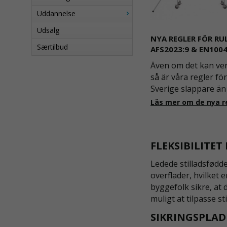
Uddannelse
Udsalg
NYA REGLER FÖR RU
Særtilbud
AFS2023:9 & EN1004
Även om det kan ve
så är våra regler för 
Sverige slappare än 
skrivande stund, m
Läs mer om de nya r
bli ändring på. Frå
nya föreskrifter i kr
rullställningar, med 
FLEKSIBILITE
Ledede stilladsfødde
overflader, hvilket 
byggefolk sikre, at 
muligt at tilpasse s
SIKRINGSPLAD