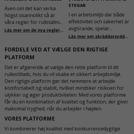
STEGAR
Även om det kan verka
I en arbetsmiljö där både
högst osannolikt så är
effektivitet och säkerhet är
våra regler för rullställning
avgörande, spelar
i Sverige slappare än de
Läs mer om de nya reglerna!
plattformstrappor och
från EU i skrivande stund,
Läs mer om skräddarsydda accesslösningar!
arbetsplattformar en
men detta kommer det bli
FORDELE VED AT VÆLGE DEN RIGTIGE
central roll. Dessa
ändring på. Från och med
lösningar är utformade för
2025 träder nya
PLATFORM
att ge säker och stabil
föreskrifter i kraft i
Det er afgørende at vælge den rette platform til dit
tillgång till olika
Sverige gällande
rullestillads, hvis du vil skabe et sikkert arbejdsmiljø.
arbetsnivåer, samtidigt
rullställningar, med s
Den rigtige platform gør det nemmere at arbejde
som de är anpassningsbar
komfortabelt og stabilt, hvilket mindsker risikoen for
ulykker og øger produktiviteten. Med vores platforme
får du en kombination af kvalitet og funktion, der giver
maksimal tryghed, når du arbejder i højden.
VORES PLATFORME
Vi kombinerer høj kvalitet med konkurrencedygtige