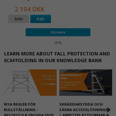
2 104 DKK
Info
Køb
Vis mere
(3/3)
LEARN MORE ABOUT FALL PROTECTION AND
SCAFFOLDING IN OUR KNOWLEDGE BANK
NYA REGLER FÖR
SKRÄDDARSYDDA OCH
RULLSTÄLLNING -
SÄKRA ACCESSLÖSNINGAR
AFS2023:9 & EN1004:2020
| ARBETSPLATTFORMAR &