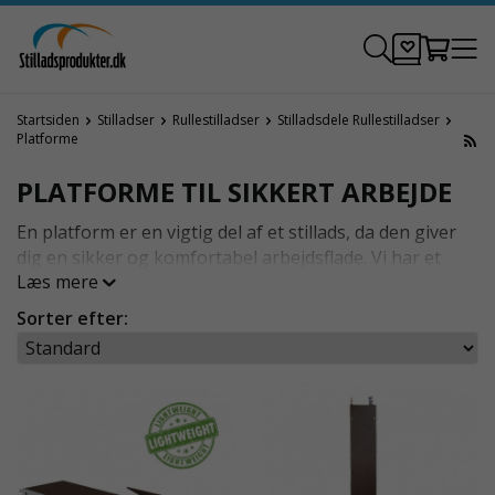
Startsiden
Stilladser
Rullestilladser
Stilladsdele Rullestilladser
Platforme
PLATFORME TIL SIKKERT ARBEJDE
En platform er en vigtig del af et stillads, da den giver
dig en sikker og komfortabel arbejdsflade. Vi har et
Læs mere
bredt udvalg af platforme i forskellige størrelser og
materialer. Alle vores platforme er nøje udvalgt for at
Sorter efter:
sikre den højeste kvalitet og ydeevne.