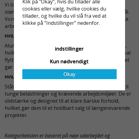
Klik på "Okay", hvis du tillader alle
Vi tilbyder et bredt udvalg af platforme i forskellige
cookies eller vælg, hvilke cookies du
størrelser og materialer, herunder aluminium og stål.
tillader, og hvilke du vil slå fra ved at
Vores platforme er designet til at passe til forskellige
klikke på "Indstillinger" nedenfor.
arbejdsmiljøer og specifikke byggebehov.
HVILKE FORDELE HAR ALUMINIUMPLATFORME?
Aluminiumplatforme er lette og nemme at håndtere,
indstillinger
hvilket gør dem perfekte til opgaver, hvor du ofte skal
flytte rundt. De er også korrosionsbestandige, hvilket
Kun nødvendigt
gør dem ideelle til udendørs brug.
Okay
HVILKE FORDELE HAR STÅLPLATFORME?
Stålplatforme giver ekstra stabilitet og er optimale til
tunge belastninger og krævende arbejdsmiljøer. De er
slidstærke og designet til at klare barske forhold,
hvilket gør dem til et holdbart valg til længerevarende
projekter.
Kategoriteksten er baseret på nøje udarbejdet og