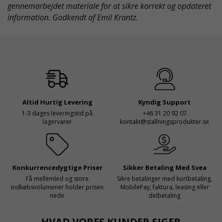
gennemarbejdet materiale for at sikre korrekt og opdateret
information. Godkendt af Emil Krantz.
Altid Hurtig Levering
Kyndig Support
1-3 dages leveringstid på
+46 31 20 92 07
lagervarer
kontakt@stallningsprodukter.se
Konkurrencedygtige Priser
Sikker Betaling Med Svea
Få mellemled og store
Sikre betalinger med kortbetaling,
indkøbsvolumener holder prisen
MobilePay, faktura, leasing eller
nede
delbetaling
HVAD VORES KUNDER SIGER