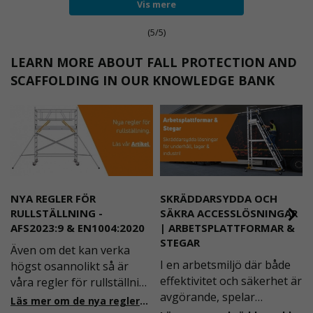
Vis mere
(5/5)
LEARN MORE ABOUT FALL PROTECTION AND
SCAFFOLDING IN OUR KNOWLEDGE BANK
NYA REGLER FÖR
SKRÄDDARSYDDA OCH
RULLSTÄLLNING -
SÄKRA ACCESSLÖSNINGAR
AFS2023:9 & EN1004:2020
| ARBETSPLATTFORMAR &
STEGAR
Även om det kan verka
I en arbetsmiljö där både
högst osannolikt så är
effektivitet och säkerhet är
våra regler för rullställning
avgörande, spelar
i Sverige slappare än de
Läs mer om de nya reglerna!