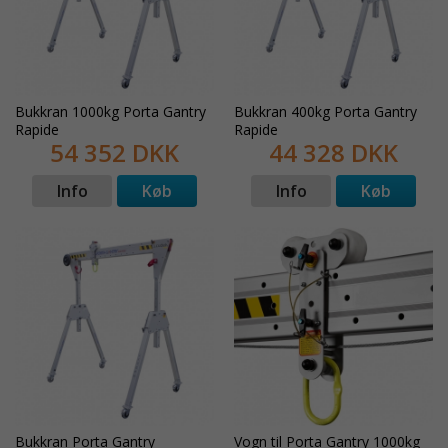
detaljerede specifikationer, eller kontakt os, så
udvikler vi en løsning og et tilbud baseret på dine
behov.
Bukkran 1000kg Porta Gantry
Bukkran 400kg Porta Gantry
Rapide
Rapide
54 352 DKK
44 328 DKK
Info
Køb
Info
Køb
Bukkran Porta Gantry
Vogn til Porta Gantry 1000kg