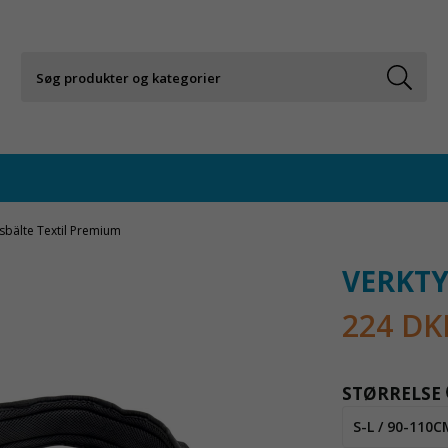
sbälte Textil Premium
VERKTY
224 DK
STØRRELSE
S-L / 90-110C