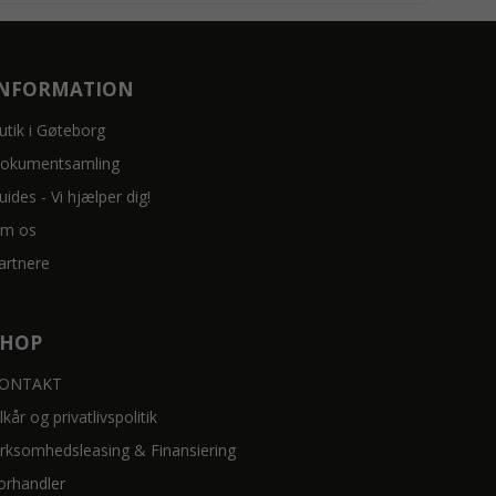
INFORMATION
utik i Gøteborg
okumentsamling
uides - Vi hjælper dig!
m os
artnere
SHOP
ONTAKT
ilkår og privatlivspolitik
irksomhedsleasing & Finansiering
orhandler