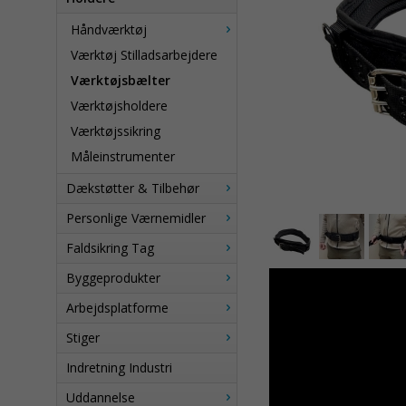
Håndværktøj
Værktøj Stilladsarbejdere
Værktøjsbælter
Værktøjsholdere
Værktøjssikring
Måleinstrumenter
Dækstøtter & Tilbehør
Personlige Værnemidler
Faldsikring Tag
Byggeprodukter
Arbejdsplatforme
Stiger
Indretning Industri
Uddannelse