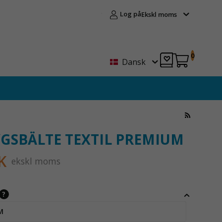
Log på
Ekskl moms
0
Dansk
GSBÄLTE TEXTIL PREMIUM
K
ekskl moms
?
M