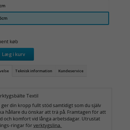
0cm
35cm
bent køb
Læg i kurv
velse
Teknisk information
Kundeservice
rktygsbälte Textil
 ger din kropp fullt stöd samtidigt som du själv
lka hållare du önskar att trä på. Framtagen för att
öd och komfort vid långa arbetsdagar. Utrustat
ings-ringar för
verktygslina.