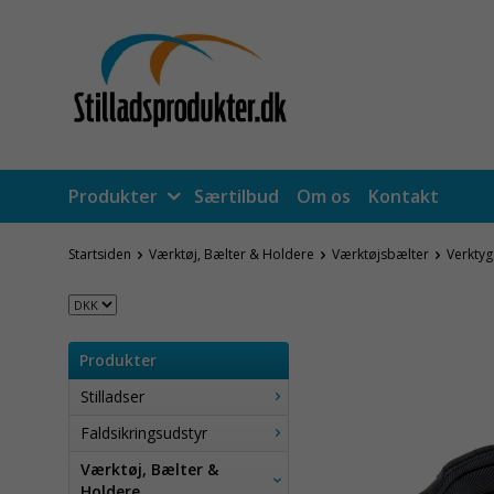
Produkter
Særtilbud
Om os
Kontakt
Startsiden
Værktøj, Bælter & Holdere
Værktøjsbælter
Verktyg
Produkter
Stilladser
Faldsikringsudstyr
Værktøj, Bælter &
Holdere