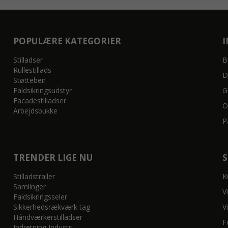
POPULÆRE KATEGORIER
Stilladser
B
Rullestillads
D
Støtteben
Faldsikringsudstyr
G
Facadestilladser
O
Arbejdsbukke
P
TRENDER LIGE NU
Stilladstrailer
K
Samlinger
V
Faldsikringsseler
Sikkerhedsrækværk tag
V
Håndværkerstilladser
F
Indretning Industri