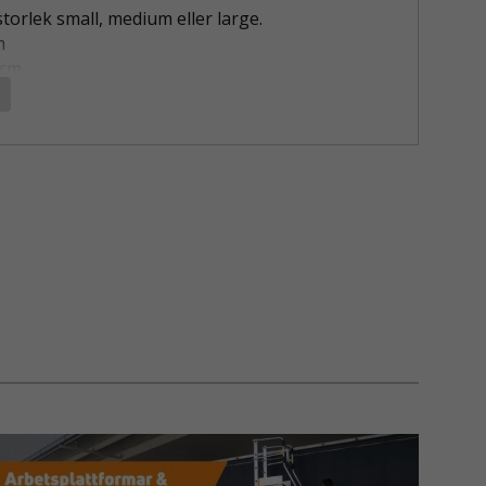
storlek small, medium eller large.
m
0cm
cm
sta till sista hål)