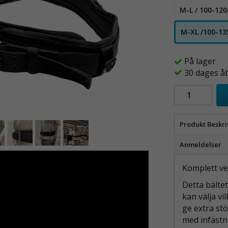
M-L / 100-12
M-XL /100-1
På lager
30 dages å
Produkt Beskri
Anmeldelser
Komplett ve
Detta bältet
kan välja vi
ge extra st
med infästn