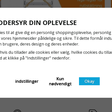
DDERSYR DIN OPLEVELSE
ies til at give dig en personlig shoppingoplevelse, personli
 vores hjemmesider pålidelige og sikre. Til dette formål inds
 brugere, deres design og deres enheder.
NYA REGLER FÖR RULLSTÄLLNING - AFS2023:9 &
EN1004:2020
hvis du tillader alle cookies eller vælg, hvilke cookies du tilla
ed at klikke på "Indstillinger" nedenfor.
Även om det kan verka högst osannolikt så är våra
regler för rullställning i Sverige slappare än de från
EU i skrivande stund, men detta kommer det bli
ändring på. Från och med 2025 träder nya
Läs mer om de nya reglerna!
Kun
indstillinger
Okay
t
föreskrifter i kraft i Sverige gällande rullställningar,
nødvendigt
med s