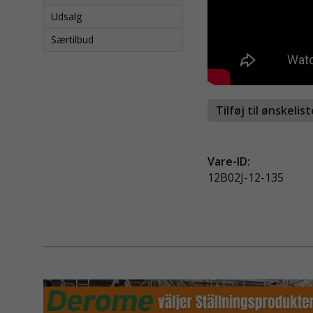
Udsalg
Særtilbud
Tilføj til ønskelis
Vare-ID:
12B02J-12-135