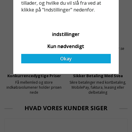
Med daglig verksamhet på
föreskrifter i kraft i
tillader, og hvilke du vil slå fra ved at
hög höjd är det avgörande
Sverige gällande
klikke på "Indstillinger" nedenfor.
för dem att samarbeta
rullställningar, med s
med en leverantör som
både har rätt produkter
indstillinger
och e
Altid Hurtig Levering
Kyndig Support
1-3 dages leveringstid på
+46 31 20 92 07
Kun nødvendigt
lagervarer
kontakt@stallningsprodukter.se
Okay
Konkurrencedygtige Priser
Sikker Betaling Med Svea
Få mellemled og store
Sikre betalinger med kortbetaling,
indkøbsvolumener holder prisen
MobilePay, faktura, leasing eller
nede
delbetaling
HVAD VORES KUNDER SIGER