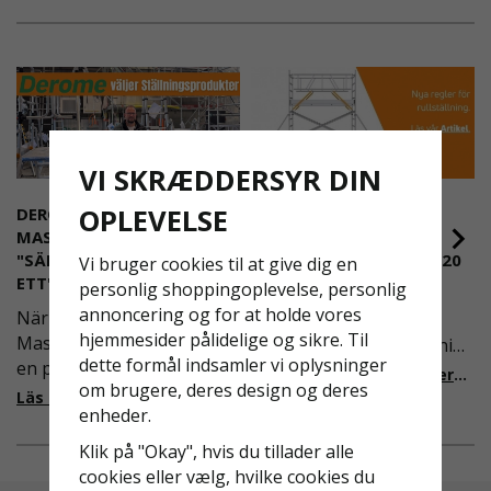
rørkonstruktioner og andre industrielle opgaver.
Takket være den slidstærke konstruktion og
nemme brug sikrer den en effektiv og pålidelig
arbejdsproces hver gang.
VI SKRÆDDERSYR DIN
OPLEVELSE
DEROME
NYA REGLER FÖR
MASKINUTHYRNING -
RULLSTÄLLNING -
"SÄKERHET ÄR ALLTID PRIO
AFS2023:9 & EN1004:2020
Vi bruger cookies til at give dig en
ETT"
personlig shoppingoplevelse, personlig
Även om det kan verka
annoncering og for at holde vores
När Derome
högst osannolikt så är
hjemmesider pålidelige og sikre. Til
Maskinuthyrning behövde
våra regler för rullställning
dette formål indsamler vi oplysninger
en pålitlig partner inom
i Sverige slappare än de
Läs mer om de nya reglerna!
om brugere, deres design og deres
fallskydd och
från EU i skrivande stund,
Läs mer om varför Derome väljer oss
enheder.
säkerhetslösningar föll
men detta kommer det bli
valet på
ändring på. Från och med
Klik på "Okay", hvis du tillader alle
Ställningsprodukter.se.
2025 träder nya
cookies eller vælg, hvilke cookies du