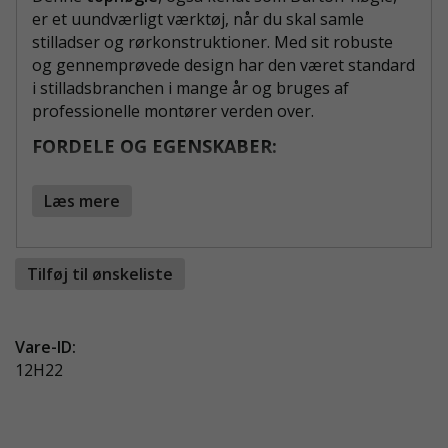
er et uundværligt værktøj, når du skal samle
stilladser og rørkonstruktioner. Med sit robuste
og gennemprøvede design har den været standard
i stilladsbranchen i mange år og bruges af
professionelle montører verden over.
FORDELE OG EGENSKABER:
22 mm topnøgle
- Perfekt til montering af
Læs mere
stilladser og samlinger af rør.
Slidstærk og holdbar
- Kan klare hårde
arbejdsforhold og daglig brug.
Tilføj til ønskeliste
Ergonomisk greb
- Giver dig bedre kontrol og
mindsker belastningen under arbejdet.
Tidløst design
- En klassisk model, der
Vare-ID:
bruges i hele stilladsbranchen.
12H22
ET MUST FOR STILLADSBYGGERE
Topnøgle 22 mm er et værktøj, du kan stole på,
når du arbejder med montering af stilladser,