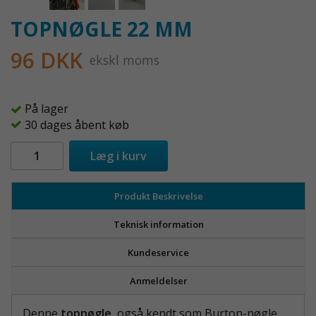
TOPNØGLE 22 MM
96 DKK
ekskl moms
På lager
30 dages åbent køb
Læg i kurv
Produkt Beskrivelse
Teknisk information
Kundeservice
Anmeldelser
Denne
topnøgle
, også kendt som Burton-nøgle,