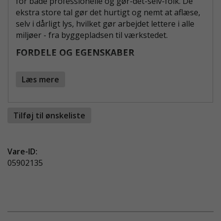
for både professionelle og gør-det-selv-folk. De
ekstra store tal gør det hurtigt og nemt at aflæse,
selv i dårligt lys, hvilket gør arbejdet lettere i alle
miljøer - fra byggepladsen til værkstedet.
FORDELE OG EGENSKABER
Store tal for nem aflæsning
- giver hurtigt
Læs mere
resultat uden besvær
Båndbredde 25 mm
- ekstra stabilitet og nem
håndtering
Tilføj til ønskeliste
Solid læderrem
- for holdbar og komfortabel
transport
Bælteclips på bagsiden
- altid lige ved
Vare-ID:
hånden på værktøjsbæltet
05902135
Kan låses i enhver position
- sikrer præcis
måling
PRAKTISK OG ROBUST I ALLE SITUATIONER
Målebåndet er konstrueret til at holde til daglig