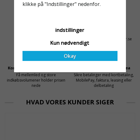
för dem att samarbeta
rullställningar, med s
klikke på "Indstillinger" nedenfor.
med en leverantör som
både har rätt produkter
och e
Altid Hurtig Levering
Kyndig Support
indstillinger
1-3 dages leveringstid på
+46 31 20 92 07
lagervarer
kontakt@stallningsprodukter.se
Kun nødvendigt
Okay
Konkurrencedygtige Priser
Sikker Betaling Med Svea
Få mellemled og store
Sikre betalinger med kortbetaling,
indkøbsvolumener holder prisen
MobilePay, faktura, leasing eller
nede
delbetaling
HVAD VORES KUNDER SIGER