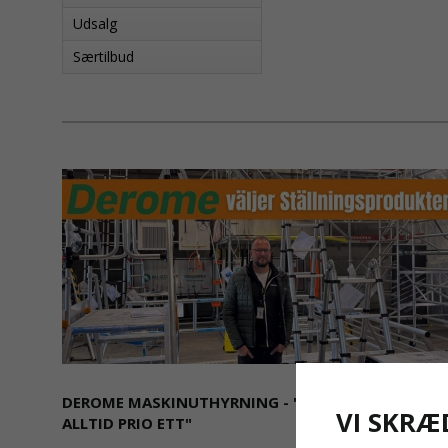
Udsalg
Særtilbud
DEROME MASKINUTHYRNING - "SÄKERHET ÄR
VI SKRÆ
ALLTID PRIO ETT"