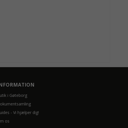
INFORMATION
utik i Gøteborg
okumentsamling
uides - Vi hjælper dig!
m os