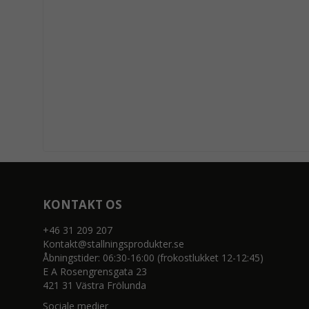
KONTAKT OS
+46 31 209 207
Kontakt@stallningsprodukter.se
Åbningstider: 06:30-16:00 (frokostlukket 12-12:45)
E A Rosengrensgata 23
421 31 Västra Frölunda
Sociale medier