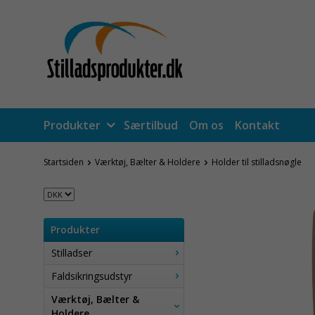
Produkter
Særtilbud
Om os
Kontakt
Startsiden
Værktøj, Bælter & Holdere
Holder til stilladsnøgle
Produkter
Stilladser
Faldsikringsudstyr
Værktøj, Bælter &
Holdere