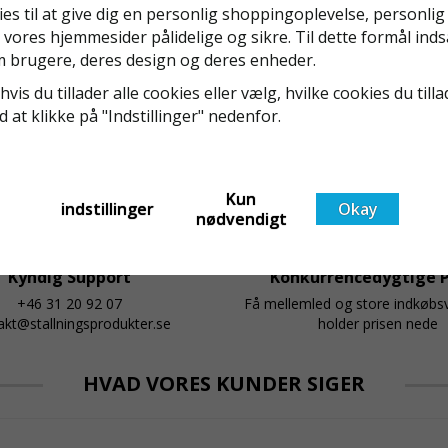
Även om det kan verka högst osannolikt så är våra
ies til at give dig en personlig shoppingoplevelse, personli
regler för rullställning i Sverige slappare än de från
 vores hjemmesider pålidelige og sikre. Til dette formål inds
EU i skrivande stund, men detta kommer det bli
 brugere, deres design og deres enheder.
ändring på. Från och med 2025 träder nya
Läs mer om de nya reglerna!
hvis du tillader alle cookies eller vælg, hvilke cookies du tilla
t
föreskrifter i kraft i Sverige gällande rullställningar,
ed at klikke på "Indstillinger" nedenfor.
med s
Kun
indstillinger
Okay
nødvendigt
Kyndig Support
Konkurrencedygtige P
+46 31 20 92 07
Få mellemled og store indkøb
akt@stallningsprodukter.se
holder prisen nede
HVAD VORES KUNDER SIGER