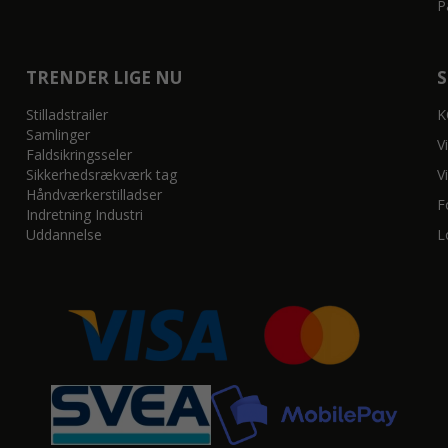
P
TRENDER LIGE NU
Stilladstrailer
K
Samlinger
V
Faldsikringsseler
Sikkerhedsrækværk tag
V
Håndværkerstilladser
F
Indretning Industri
Uddannelse
L