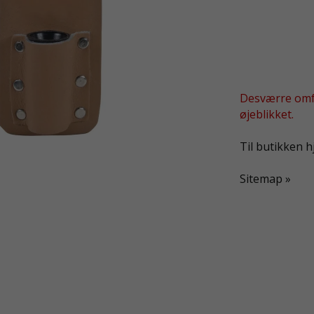
Desværre omfa
øjeblikket.
Til butikken 
Sitemap »