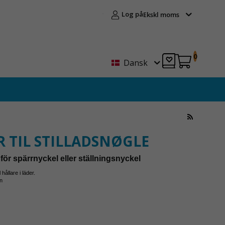
Log på
Ekskl moms
0
Dansk
 TIL STILLADSNØGLE
r för spärrnyckel eller ställningsnyckel
lig och stabil hållare i läder.
n