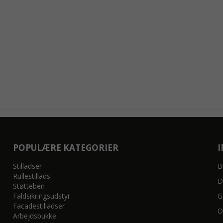
POPULÆRE KATEGORIER
Stilladser
B
Rullestillads
D
Støtteben
Faldsikringsudstyr
G
Facadestilladser
O
Arbejdsbukke