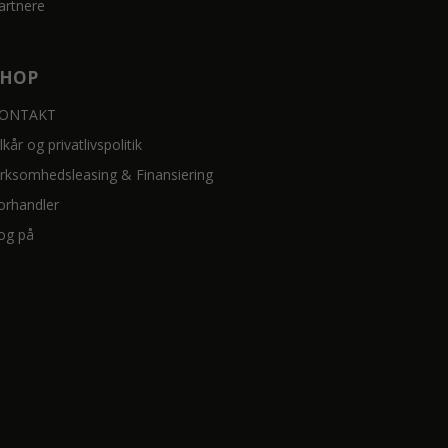
artnere
SHOP
ONTAKT
ilkår og privatlivspolitik
irksomhedsleasing & Finansiering
orhandler
og på