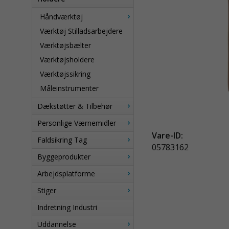
Håndværktøj
Værktøj Stilladsarbejdere
Værktøjsbælter
Værktøjsholdere
Værktøjssikring
Måleinstrumenter
Dækstøtter & Tilbehør
Personlige Værnemidler
Vare-ID:
Faldsikring Tag
05783162
Byggeprodukter
Arbejdsplatforme
Stiger
Indretning Industri
Uddannelse