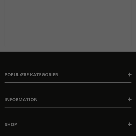
Detaljer på billedet kan afvige fra det faktiske
produkt. Nye billeder er på vej.
POPULÆRE KATEGORIER
INFORMATION
SHOP