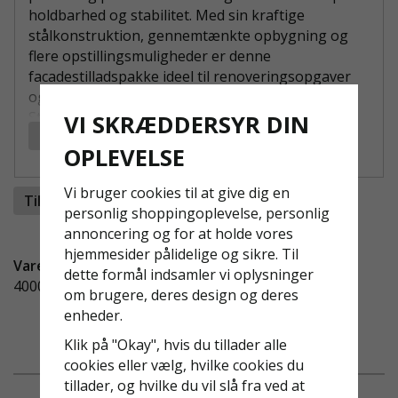
holdbarhed og stabilitet. Med sin kraftige
stålkonstruktion, gennemtænkte opbygning og
flere opstillingsmuligheder er denne
facadestilladspakke ideel til renoveringsopgaver
og mindre til mellemstore byggeprojekter.
Stilladset er fremstillet i Tyskland og leverer høj
VI SKRÆDDERSYR DIN
Læs mere
kvalitet, lang levetid og sikkerhed ved arbejde i
OPLEVELSE
højden.
Fordele ved Villapakke Facadestillads STÅL 60 m²:
Vi bruger cookies til at give dig en
Tilføj til ønskeliste
personlig shoppingoplevelse, personlig
Komplet facadestilladspakke:
Indeholder
annoncering og for at holde vores
alle nødvendige komponenter til sikker og
hjemmesider pålidelige og sikre. Til
effektiv montering.
Vare-ID:
dette formål indsamler vi oplysninger
Robust stålkonstruktion:
Mere slidstærk og
400011V-S
om brugere, deres design og deres
modstandsdygtig end aluminium, velegnet til
enheder.
krævende arbejdsmiljøer.
Flere opstillingsmuligheder:
Kan opstilles
Klik på "Okay", hvis du tillader alle
som 9 x 6 m med gavltop, 6 x 8 m, 15 x 4 m
cookies eller vælg, hvilke cookies du
eller 9 x 6 m.
tillader, og hvilke du vil slå fra ved at