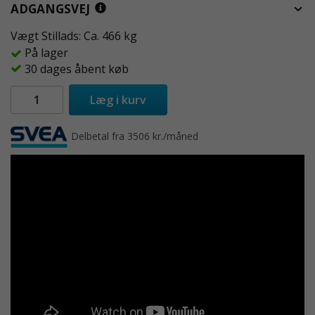
ADGANGSVEJ
Vægt Stillads: Ca. 466 kg
På lager
30 dages åbent køb
Læg i kurv
Delbetal fra 3506 kr./måned