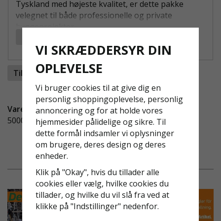
Tyskland med højeste kvalitet, er dette pakke
velegnet til både professionelle og private
byggeprojekter.
Læs mere
FORDELE VED STILLADSTRAILER MED 60
VI SKRÆDDERSYR DIN
M² VILLAPAKKE:
OPLEVELSE
Tilføj til ønskeliste
Komplet stilladspakker:
Kan bygges i 4
forskellige formater - 9 x 6 m med gavltop, 9 x
Vi bruger cookies til at give dig en
6 m, 6 x 8 m eller 15 x 4 m.
personlig shoppingoplevelse, personlig
Vare-ID:
Ultralet aluminiumstilladser:
Holdbar og
annoncering og for at holde vores
500002V
nem at håndtere, fremstillet af MJ Gerüst i
hjemmesider pålidelige og sikre. Til
Tyskland.
dette formål indsamler vi oplysninger
Sikker og ergonomisk transport:
Trailer med
om brugere, deres design og deres
en maks. last på 1.070 kg og totalvægt på
enheder.
1.400 kg.
Klik på "Okay", hvis du tillader alle
Høj kompatibilitet:
Passer til dele fra fx
cookies eller vælg, hvilke cookies du
Layher, Assco, Allfix og Monzon.
tillader, og hvilke du vil slå fra ved at
Prisgaranti og lang levetid:
Kvalitet
klikke på "Indstillinger" nedenfor.
garanteret med 10 års garanti.