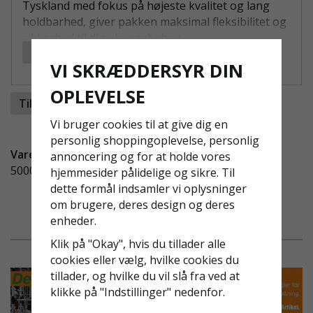
Tyskland med fokus på højeste kvalitet og lang
holdbarhed, giver pakken maksimal fleksibilitet og
sikkerhed til dine byggebehov.
Læs mere
FORDELE VED STILLADSTRAILER MED 120
VI SKRÆDDERSYR DIN
M² VILLAPAKKE:
OPLEVELSE
Tilføj til ønskeliste
Komplet stilladspakke:
120 m² stillads
inklusive platform med stige og fodliste eller
Vi bruger cookies til at give dig en
trappetårn.
personlig shoppingoplevelse, personlig
Vare-ID:
Godkendt til arbejdspladsbrug:
Opfylder
annoncering og for at holde vores
500008
Arbetsmiljöverkets krav (AFS 2013:4) og er
hjemmesider pålidelige og sikre. Til
testet af RISE (SP).
dette formål indsamler vi oplysninger
Ultralet aluminiumsstillads:
Nem at samle og
om brugere, deres design og deres
håndtere, også uden erfaring.
enheder.
Ergonomisk stilladstrailer:
Designet til nem
Klik på "Okay", hvis du tillader alle
transport samt sikker lastning og aflæsning.
cookies eller vælg, hvilke cookies du
Høj kompatibilitet:
Passer til stilladsdele fra
tillader, og hvilke du vil slå fra ved at
Layher, Assco, Altrad, Allfix og Monzon.
klikke på "Indstillinger" nedenfor.
10 års garanti og prisgaranti:
Langsigtet