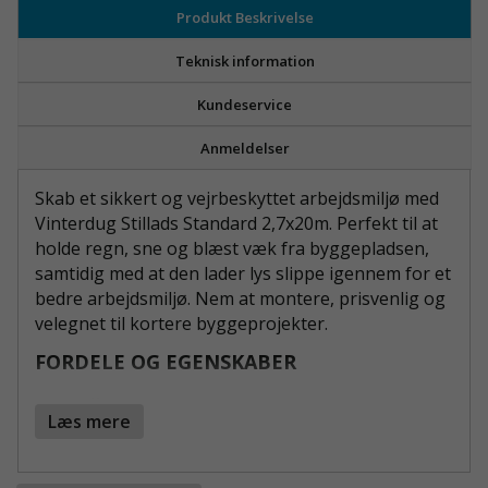
Produkt Beskrivelse
Teknisk information
Kundeservice
Anmeldelser
Skab et sikkert og vejrbeskyttet arbejdsmiljø med
Vinterdug Stillads Standard 2,7x20m. Perfekt til at
holde regn, sne og blæst væk fra byggepladsen,
samtidig med at den lader lys slippe igennem for et
bedre arbejdsmiljø. Nem at montere, prisvenlig og
velegnet til kortere byggeprojekter.
FORDELE OG EGENSKABER
Effektiv beskyttelse mod vejr og vind
-
Læs mere
Holder arbejdspladsen tør og fri for nedbør.
Forstærkede huller
- Let at montere med
stropper for en sikker ophængning.