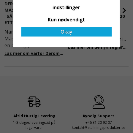
DEROME
NYA REGLER FÖR
indstillinger
MASKINUTHYRNING -
RULLSTÄLLNING -
"SÄKERHET ÄR ALLTID PRIO
AFS2023:9 & EN1004:2020
Kun nødvendigt
ETT"
Även om det kan verka
Okay
När Derome
högst osannolikt så är
Maskinuthyrning behövde
våra regler för rullställning
en pålitlig partner inom
i Sverige slappare än de
Läs mer om de nya reglerna!
fallskydd och
från EU i skrivande stund,
Läs mer om varför Derome väljer oss
säkerhetslösningar föll
men detta kommer det bli
valet på
ändring på. Från och med
Ställningsprodukter.se.
2025 träder nya
Med daglig verksamhet på
föreskrifter i kraft i
hög höjd är det avgörande
Sverige gällande
för dem att samarbeta
rullställningar, med s
med en leverantör som
både har rätt produkter
och e
Altid Hurtig Levering
Kyndig Support
1-3 dages leveringstid på
+46 31 20 92 07
lagervarer
kontakt@stallningsprodukter.se