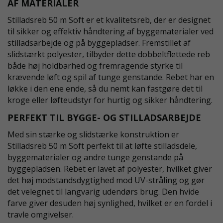
AF MATERIALER
Stilladsreb 50 m Soft er et kvalitetsreb, der er designet
til sikker og effektiv håndtering af byggematerialer ved
stilladsarbejde og på byggepladser. Fremstillet af
slidstærkt polyester, tilbyder dette dobbeltflettede reb
både høj holdbarhed og fremragende styrke til
krævende løft og spil af tunge genstande. Rebet har en
løkke i den ene ende, så du nemt kan fastgøre det til
kroge eller løfteudstyr for hurtig og sikker håndtering.
PERFEKT TIL BYGGE- OG STILLADSARBEJDE
Med sin stærke og slidstærke konstruktion er
Stilladsreb 50 m Soft perfekt til at løfte stilladsdele,
byggematerialer og andre tunge genstande på
byggepladsen. Rebet er lavet af polyester, hvilket giver
det høj modstandsdygtighed mod UV-stråling og gør
det velegnet til langvarig udendørs brug. Den hvide
farve giver desuden høj synlighed, hvilket er en fordel i
travle omgivelser.