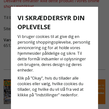
Desværre omfatter ikke dette produkt i vores online
shop i øjeblikket.
VI SKRÆDDERSYR DIN
Til butikken hjemmeside »
OPLEVELSE
Sitemap »
Vi bruger cookies til at give dig en
Vare-ID:
personlig shoppingoplevelse, personlig
651217-1
annoncering og for at holde vores
hjemmesider pålidelige og sikre. Til
dette formål indsamler vi oplysninger
om brugere, deres design og deres
enheder.
Klik på "Okay", hvis du tillader alle
cookies eller vælg, hvilke cookies du
tillader, og hvilke du vil slå fra ved at
klikke på "Indstillinger" nedenfor.