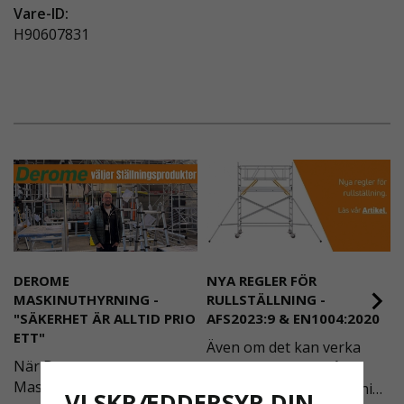
Vare-ID:
H90607831
DEROME
NYA REGLER FÖR
MASKINUTHYRNING -
RULLSTÄLLNING -
"SÄKERHET ÄR ALLTID PRIO
AFS2023:9 & EN1004:2020
ETT"
Även om det kan verka
När Derome
högst osannolikt så är
Maskinuthyrning behövde
våra regler för rullställning
VI SKRÆDDERSYR DIN