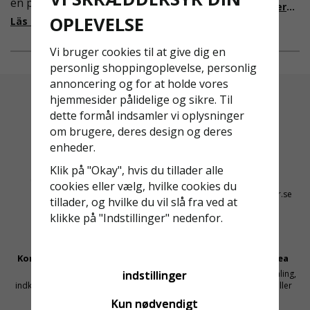
en pålitlig partner inom
i Sverige slappare än de
Läs mer om de nya reglerna!
fallskydd och
från EU i skrivande stund,
OPLEVELSE
Läs mer om varför Derome väljer oss
säkerhetslösningar föll
men detta kommer det bli
valet på
ändring på. Från och med
Vi bruger cookies til at give dig en
Ställningsprodukter.se.
2025 träder nya
personlig shoppingoplevelse, personlig
Med daglig verksamhet på
föreskrifter i kraft i
annoncering og for at holde vores
hög höjd är det avgörande
Sverige gällande
hjemmesider pålidelige og sikre. Til
för dem att samarbeta
rullställningar, med s
dette formål indsamler vi oplysninger
med en leverantör som
om brugere, deres design og deres
både har rätt produkter
enheder.
och e
Altid Hurtig Levering
Kyndig Support
Klik på "Okay", hvis du tillader alle
1-3 dages leveringstid på
+46 31 20 92 07
cookies eller vælg, hvilke cookies du
lagervarer
kontakt@stallningsprodukter.se
tillader, og hvilke du vil slå fra ved at
klikke på "Indstillinger" nedenfor.
Konkurrencedygtige Priser
Sikker Betaling Med Svea
Få mellemled og store
Sikre betalinger med kortbetaling,
indstillinger
indkøbsvolumener holder prisen
MobilePay, faktura, leasing eller
nede
delbetaling
Kun nødvendigt