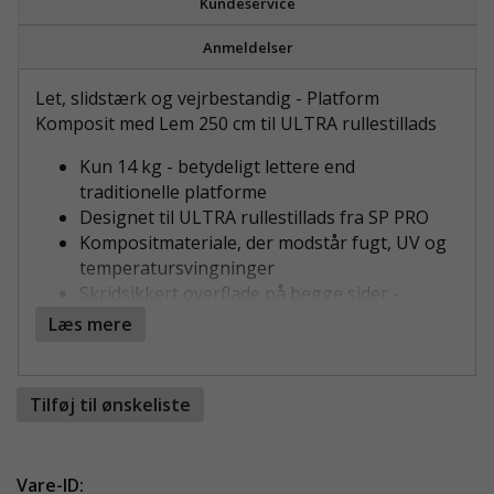
Kundeservice
Anmeldelser
Let, slidstærk og vejrbestandig - Platform
Komposit med Lem 250 cm til ULTRA rullestillads
Kun 14 kg - betydeligt lettere end
traditionelle platforme
Designet til ULTRA rullestillads fra SP PRO
Kompositmateriale, der modstår fugt, UV og
temperatursvingninger
Skridsikkert overflade på begge sider -
vendbar for længere levetid
Læs mere
Miljøsmart valg - fremstillet af 100%
genanvendelig plastkomposit
Tilføj til ønskeliste
OPTIMERET TIL NEM HÅNDTERING OG
HURTIG MONTERING
Platform Komposit med Lem 250 cm er udviklet for
Vare-ID: