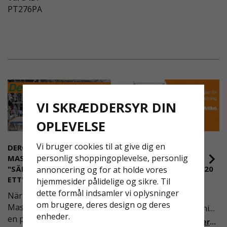
PT276PA
VI SKRÆDDERSYR DIN
OPLEVELSE
Vi bruger cookies til at give dig en
DEROME
NYA REGLER FÖR
personlig shoppingoplevelse, personlig
MASKINUTHYRNING -
RULLSTÄLLNING -
"SÄKERHET ÄR ALLTID PRIO
AFS2023:9 & EN1004:2020
annoncering og for at holde vores
ETT"
hjemmesider pålidelige og sikre. Til
Även om det kan verka
dette formål indsamler vi oplysninger
När Derome
högst osannolikt så är
om brugere, deres design og deres
Maskinuthyrning behövde
våra regler för rullställning
enheder.
en pålitlig partner inom
i Sverige slappare än de
Läs mer om de nya reglerna!