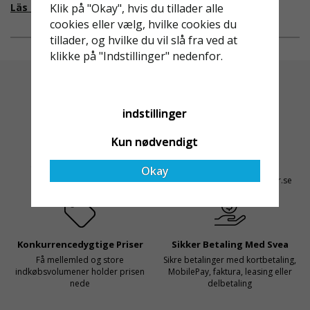
fallskydd och
från EU i skrivande stund,
Läs mer om varför Derome väljer oss
Klik på "Okay", hvis du tillader alle
säkerhetslösningar föll
men detta kommer det bli
cookies eller vælg, hvilke cookies du
valet på
ändring på. Från och med
tillader, og hvilke du vil slå fra ved at
Ställningsprodukter.se.
2025 träder nya
klikke på "Indstillinger" nedenfor.
Med daglig verksamhet på
föreskrifter i kraft i
hög höjd är det avgörande
Sverige gällande
för dem att samarbeta
rullställningar, med s
indstillinger
med en leverantör som
både har rätt produkter
Kun nødvendigt
och e
Altid Hurtig Levering
Kyndig Support
1-3 dages leveringstid på
+46 31 20 92 07
Okay
lagervarer
kontakt@stallningsprodukter.se
Konkurrencedygtige Priser
Sikker Betaling Med Svea
Få mellemled og store
Sikre betalinger med kortbetaling,
indkøbsvolumener holder prisen
MobilePay, faktura, leasing eller
nede
delbetaling