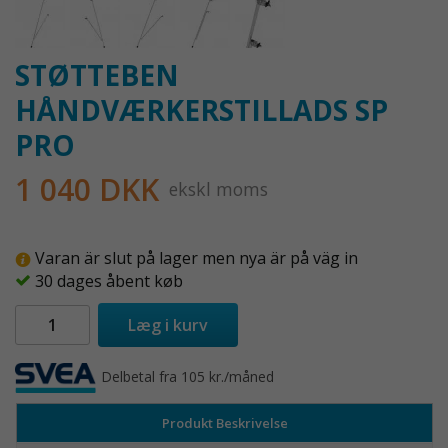
STØTTEBEN
HÅNDVÆRKERSTILLADS SP
PRO
1 040 DKK
ekskl moms
Varan är slut på lager men nya är på väg in
30 dages åbent køb
Læg i kurv
Delbetal fra 105 kr./måned
Produkt Beskrivelse