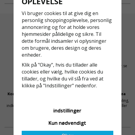
OPLEVELSE
valet på
ändring på. Från och med
Ställningsprodukter.se.
2025 träder nya
Vi bruger cookies til at give dig en
Med daglig verksamhet på
föreskrifter i kraft i
personlig shoppingoplevelse, personlig
hög höjd är det avgörande
Sverige gällande
annoncering og for at holde vores
för dem att samarbeta
rullställningar, med s
hjemmesider pålidelige og sikre. Til
med en leverantör som
dette formål indsamler vi oplysninger
både har rätt produkter
om brugere, deres design og deres
och e
Altid Hurtig Levering
Kyndig Support
enheder.
1-3 dages leveringstid på
+46 31 20 92 07
Klik på "Okay", hvis du tillader alle
lagervarer
kontakt@stallningsprodukter.se
cookies eller vælg, hvilke cookies du
tillader, og hvilke du vil slå fra ved at
klikke på "Indstillinger" nedenfor.
Konkurrencedygtige Priser
Sikker Betaling Med Svea
Få mellemled og store
Sikre betalinger med kortbetaling,
indkøbsvolumener holder prisen
MobilePay, faktura, leasing eller
indstillinger
nede
delbetaling
Kun nødvendigt
HVAD VORES KUNDER SIGER