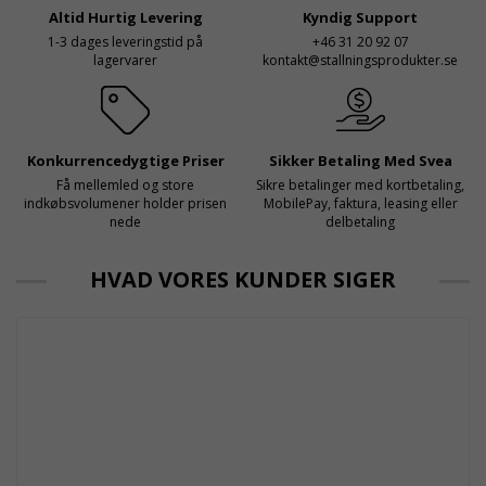
och e
Altid Hurtig Levering
Kyndig Support
1-3 dages leveringstid på
+46 31 20 92 07
lagervarer
kontakt@stallningsprodukter.se
Konkurrencedygtige Priser
Sikker Betaling Med Svea
Få mellemled og store
Sikre betalinger med kortbetaling,
indkøbsvolumener holder prisen
MobilePay, faktura, leasing eller
nede
delbetaling
HVAD VORES KUNDER SIGER