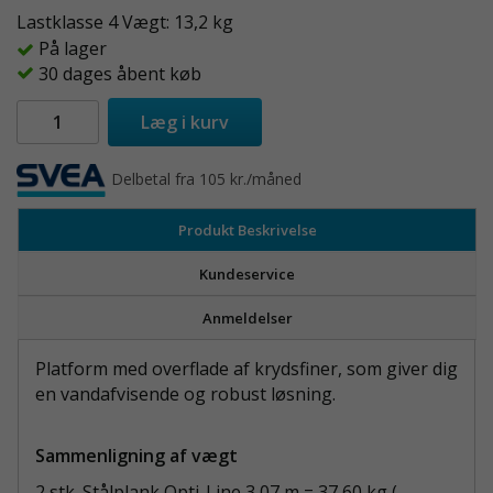
Lastklasse 4 Vægt: 13,2 kg
På lager
30 dages åbent køb
Læg i kurv
Delbetal fra 105 kr./måned
Produkt Beskrivelse
Kundeservice
Anmeldelser
Platform med overflade af krydsfiner, som giver dig
en vandafvisende og robust løsning.
Sammenligning af vægt
2 stk. Stålplank Opti-Line 3,07 m = 37,60 kg (