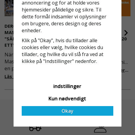
annoncering og for at holde vores
hjemmesider pålidelige og sikre. Til
dette formål indsamler vi oplysninger
om brugere, deres design og deres
DEROME
NYA REGLER FÖR
enheder.
MASKINUTHYRNING -
RULLSTÄLLNING -
"SÄKERHET ÄR ALLTID PRIO
AFS2023:9 & EN1004:2020
Klik på "Okay", hvis du tillader alle
ETT"
cookies eller vælg, hvilke cookies du
Även om det kan verka
tillader, og hvilke du vil slå fra ved at
När Derome
högst osannolikt så är
klikke på "Indstillinger" nedenfor.
Maskinuthyrning behövde
våra regler för rullställning
en pålitlig partner inom
i Sverige slappare än de
Läs mer om de nya reglerna!
fallskydd och
från EU i skrivande stund,
Läs mer om varför Derome väljer oss
säkerhetslösningar föll
men detta kommer det bli
indstillinger
valet på
ändring på. Från och med
Ställningsprodukter.se.
2025 träder nya
Kun nødvendigt
Med daglig verksamhet på
föreskrifter i kraft i
hög höjd är det avgörande
Sverige gällande
Okay
för dem att samarbeta
rullställningar, med s
med en leverantör som
både har rätt produkter