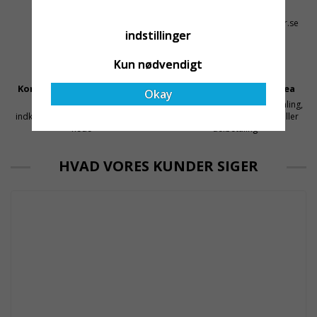
1-3 dages leveringstid på
+46 31 20 92 07
lagervarer
kontakt@stallningsprodukter.se
indstillinger
Kun nødvendigt
Konkurrencedygtige Priser
Sikker Betaling Med Svea
Okay
Få mellemled og store
Sikre betalinger med kortbetaling,
indkøbsvolumener holder prisen
MobilePay, faktura, leasing eller
nede
delbetaling
HVAD VORES KUNDER SIGER