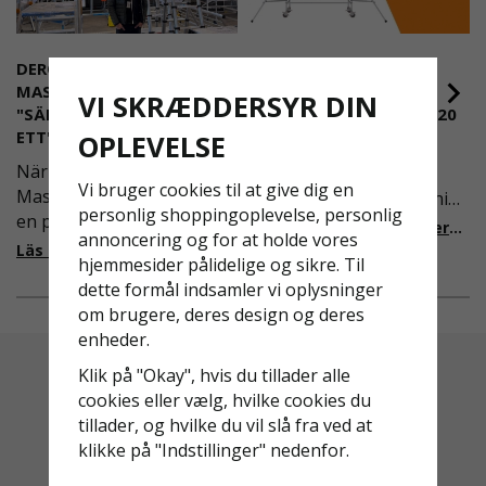
DEROME
NYA REGLER FÖR
MASKINUTHYRNING -
RULLSTÄLLNING -
VI SKRÆDDERSYR DIN
"SÄKERHET ÄR ALLTID PRIO
AFS2023:9 & EN1004:2020
ETT"
OPLEVELSE
Även om det kan verka
När Derome
högst osannolikt så är
Vi bruger cookies til at give dig en
Maskinuthyrning behövde
våra regler för rullställning
personlig shoppingoplevelse, personlig
en pålitlig partner inom
i Sverige slappare än de
Läs mer om de nya reglerna!
annoncering og for at holde vores
fallskydd och
från EU i skrivande stund,
Läs mer om varför Derome väljer oss
hjemmesider pålidelige og sikre. Til
säkerhetslösningar föll
men detta kommer det bli
dette formål indsamler vi oplysninger
valet på
ändring på. Från och med
om brugere, deres design og deres
Ställningsprodukter.se.
2025 träder nya
enheder.
Med daglig verksamhet på
föreskrifter i kraft i
hög höjd är det avgörande
Sverige gällande
Klik på "Okay", hvis du tillader alle
för dem att samarbeta
rullställningar, med s
cookies eller vælg, hvilke cookies du
med en leverantör som
tillader, og hvilke du vil slå fra ved at
både har rätt produkter
klikke på "Indstillinger" nedenfor.
och e
Altid Hurtig Levering
Kyndig Support