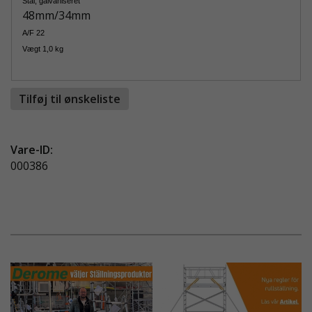
Stål, galvaniseret
48mm/34mm
A/F 22
Vægt 1,0 kg
Tilføj til ønskeliste
Vare-ID:
000386