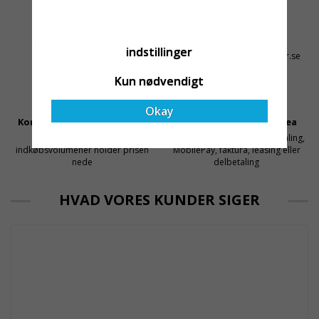
både har rätt produkter
och e
Altid Hurtig Levering
Kyndig Support
1-3 dages leveringstid på
+46 31 20 92 07
indstillinger
lagervarer
kontakt@stallningsprodukter.se
Kun nødvendigt
Okay
Konkurrencedygtige Priser
Sikker Betaling Med Svea
Få mellemled og store
Sikre betalinger med kortbetaling,
indkøbsvolumener holder prisen
MobilePay, faktura, leasing eller
nede
delbetaling
HVAD VORES KUNDER SIGER