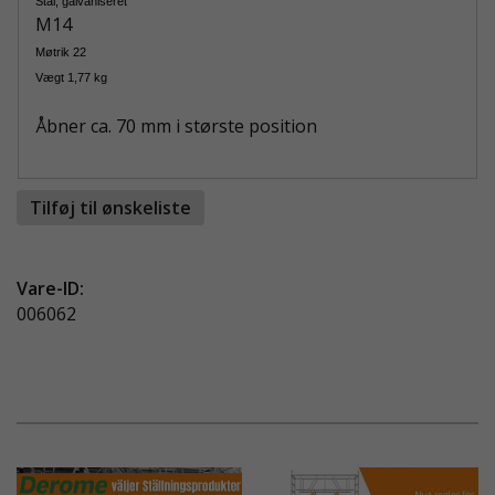
Stål, galvaniseret
M14
Møtrik 22
Vægt 1,77 kg
Åbner ca. 70 mm i største position
Tilføj til ønskeliste
Vare-ID:
006062