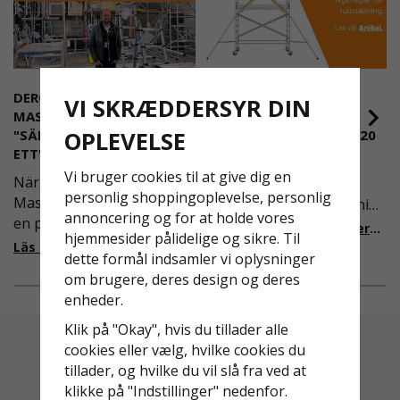
DEROME
NYA REGLER FÖR
VI SKRÆDDERSYR DIN
MASKINUTHYRNING -
RULLSTÄLLNING -
OPLEVELSE
"SÄKERHET ÄR ALLTID PRIO
AFS2023:9 & EN1004:2020
ETT"
Även om det kan verka
Vi bruger cookies til at give dig en
När Derome
högst osannolikt så är
personlig shoppingoplevelse, personlig
Maskinuthyrning behövde
våra regler för rullställning
annoncering og for at holde vores
en pålitlig partner inom
i Sverige slappare än de
Läs mer om de nya reglerna!
hjemmesider pålidelige og sikre. Til
fallskydd och
från EU i skrivande stund,
Läs mer om varför Derome väljer oss
dette formål indsamler vi oplysninger
säkerhetslösningar föll
men detta kommer det bli
om brugere, deres design og deres
valet på
ändring på. Från och med
enheder.
Ställningsprodukter.se.
2025 träder nya
Med daglig verksamhet på
föreskrifter i kraft i
Klik på "Okay", hvis du tillader alle
hög höjd är det avgörande
Sverige gällande
cookies eller vælg, hvilke cookies du
för dem att samarbeta
rullställningar, med s
tillader, og hvilke du vil slå fra ved at
med en leverantör som
klikke på "Indstillinger" nedenfor.