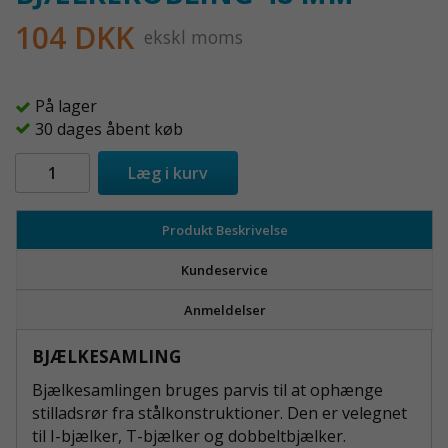
104 DKK
ekskl moms
På lager
30 dages åbent køb
Læg i kurv
Produkt Beskrivelse
Kundeservice
Anmeldelser
BJÆLKESAMLING
Bjælkesamlingen bruges parvis til at ophænge
stilladsrør fra stålkonstruktioner. Den er velegnet
til I-bjælker, T-bjælker og dobbeltbjælker.