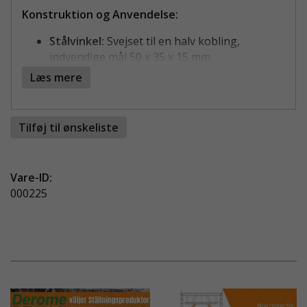
Konstruktion og Anvendelse:
Stålvinkel:
Svejset til en halv kobling,
indvendige mål 50 x 35 x 15 mm.
Materiale:
Fremstillet af varmgalvaniseret
Læs mere
stål med rillet design.
T-bolt:
Længde 82 mm, fremstillet af
galvaniseret stål.
Tilføj til ønskeliste
Krave-møtrikker:
Nøglevidde 22, fremstillet
af galvaniseret stål.
Vare-ID:
Maks belastning: 9 kN (900 kg)
000225
Materiale: Stål, galvaniseret
Vægt: 1,0 kg