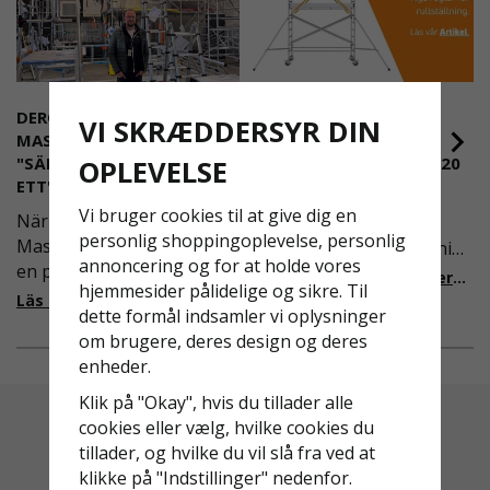
DEROME
NYA REGLER FÖR
VI SKRÆDDERSYR DIN
MASKINUTHYRNING -
RULLSTÄLLNING -
"SÄKERHET ÄR ALLTID PRIO
AFS2023:9 & EN1004:2020
OPLEVELSE
ETT"
Även om det kan verka
Vi bruger cookies til at give dig en
När Derome
högst osannolikt så är
personlig shoppingoplevelse, personlig
Maskinuthyrning behövde
våra regler för rullställning
annoncering og for at holde vores
en pålitlig partner inom
i Sverige slappare än de
Läs mer om de nya reglerna!
hjemmesider pålidelige og sikre. Til
fallskydd och
från EU i skrivande stund,
Läs mer om varför Derome väljer oss
dette formål indsamler vi oplysninger
säkerhetslösningar föll
men detta kommer det bli
om brugere, deres design og deres
valet på
ändring på. Från och med
enheder.
Ställningsprodukter.se.
2025 träder nya
Med daglig verksamhet på
föreskrifter i kraft i
Klik på "Okay", hvis du tillader alle
hög höjd är det avgörande
Sverige gällande
cookies eller vælg, hvilke cookies du
för dem att samarbeta
rullställningar, med s
tillader, og hvilke du vil slå fra ved at
med en leverantör som
klikke på "Indstillinger" nedenfor.