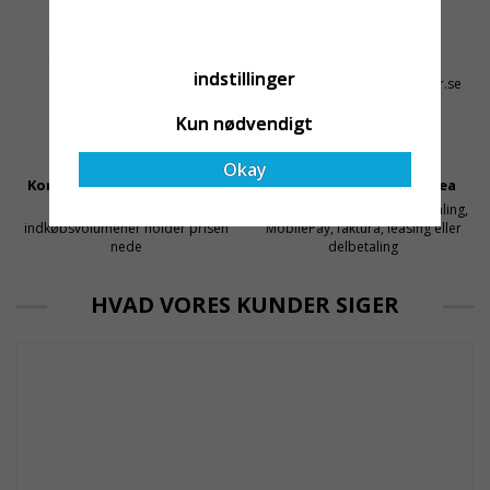
både har rätt produkter
och e
Altid Hurtig Levering
Kyndig Support
1-3 dages leveringstid på
+46 31 20 92 07
indstillinger
lagervarer
kontakt@stallningsprodukter.se
Kun nødvendigt
Okay
Konkurrencedygtige Priser
Sikker Betaling Med Svea
Få mellemled og store
Sikre betalinger med kortbetaling,
indkøbsvolumener holder prisen
MobilePay, faktura, leasing eller
nede
delbetaling
HVAD VORES KUNDER SIGER