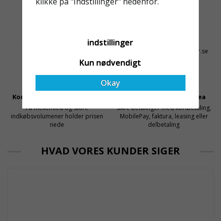
klikke på "Indstillinger" nedenfor.
med en leverantör som
både har rätt produkter
och e
Altid Hurtig Levering
Kyndig Support
indstillinger
1-3 dages leveringstid på
+46 31 20 92 07
lagervarer
kontakt@stallningsprodukter.se
Kun nødvendigt
Okay
Konkurrencedygtige Priser
Sikker Betaling Med Svea
Få mellemled og store
Sikre betalinger med kortbetaling,
indkøbsvolumener holder prisen
MobilePay, faktura, leasing eller
nede
delbetaling
HVAD VORES KUNDER SIGER