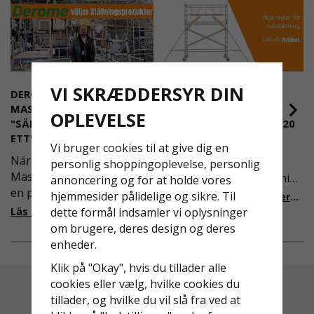
VI SKRÆDDERSYR DIN
DEROME
NYA REGLER FÖR
MASKINUTHYRNING -
RULLSTÄLLNING -
OPLEVELSE
"SÄKERHET ÄR ALLTID PRIO
AFS2023:9 & EN1004:2020
ETT"
Även om det kan verka
Vi bruger cookies til at give dig en
När Derome
högst osannolikt så är
personlig shoppingoplevelse, personlig
Maskinuthyrning behövde
våra regler för rullställning
annoncering og for at holde vores
en pålitlig partner inom
i Sverige slappare än de
hjemmesider pålidelige og sikre. Til
Läs mer om de nya reglerna!
fallskydd och
från EU i skrivande stund,
dette formål indsamler vi oplysninger
Läs mer om varför Derome väljer oss
säkerhetslösningar föll
men detta kommer det bli
om brugere, deres design og deres
valet på
ändring på. Från och med
enheder.
Ställningsprodukter.se.
2025 träder nya
Klik på "Okay", hvis du tillader alle
Med daglig verksamhet på
föreskrifter i kraft i
cookies eller vælg, hvilke cookies du
hög höjd är det avgörande
Sverige gällande
tillader, og hvilke du vil slå fra ved at
för dem att samarbeta
rullställningar, med s