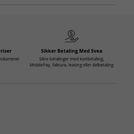
krav
og kan bruges af både professionelle
anpassningsbar
 og private. Villapakken er kompatibel med
tilladssystemer, så du nemt kan supplere med
efter behov.
riser
Sikker Betaling Med Svea
svolumener
Sikre betalinger med kortbetaling,
MobilePay, faktura, leasing eller delbetaling
Villapakke modul 60m² og få en tryg, fleksibel og
løsning til dine byggeprojekter.
Læs her
om
r der gælder ved montering af byggestillads.
illedet kan afvige fra virkeligheden. Nye billeder er på