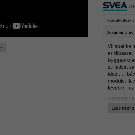
De
Produkt Beskri
Dokument/mont
Villapakke 
te
er tilpasse
byggeproje
stilladset s
ideelt til 
modulstillad
levetid
- ua
FORDELE
Læs mere
Flere
gavlto
Optim
4-4,5m