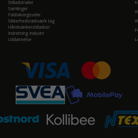
Stilladstrailer
K
Samlinger
V
Faldsikringsseler
Sikkerhedsrækværk tag
V
Håndværkerstilladser
F
Indretning Industri
Uddannelse
L