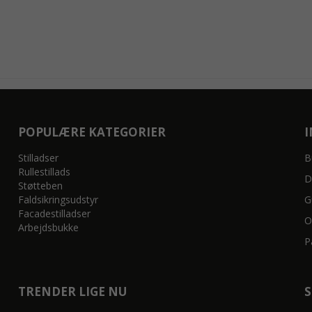
POPULÆRE KATEGORIER
Stilladser
B
Rullestillads
D
Støtteben
Faldsikringsudstyr
G
Facadestilladser
O
Arbejdsbukke
P
TRENDER LIGE NU