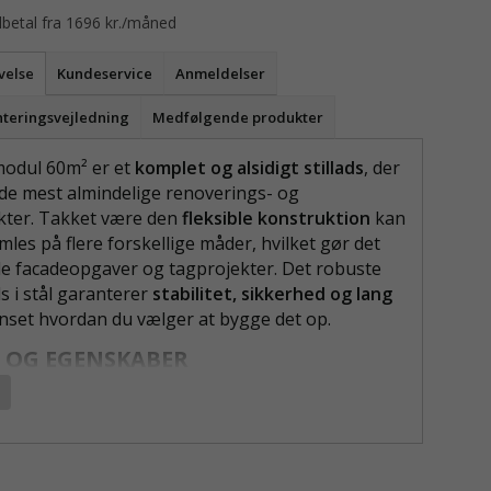
lbetal fra 1696 kr./måned
velse
Kundeservice
Anmeldelser
eringsvejledning
Medfølgende produkter
modul 60m² er et
komplet og alsidigt stillads
, der
t de mest almindelige renoverings- og
kter. Takket være den
fleksible konstruktion
kan
amles på flere forskellige måder, hvilket gør det
både facadeopgaver og tagprojekter. Det robuste
s i stål garanterer
stabilitet, sikkerhed og lang
nset hvordan du vælger at bygge det op.
 OG EGENSKABER
 monteringsmuligheder
- byg som 9x6m med
p, 6x8m, 15x4m eller 9x6m.
al arbejdshøjde
- platformsniveauer på 2-2,5m,
 og gavltop på 6-6,5m giver en maks