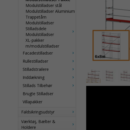
Modulstilladser stål
Modulstilladser Aluminium
Trappetårn
Modulstilladser
Stilladsdele
Modulstilladser
XL-pakker
m/modulstilladser
Facadestilladser
Rullestilladser
Stilladstrailere
Inddækning
Stillads Tilbehør
Brugte Stilladser
Villapakker
Faldsikringsudstyr
Værktøj, Bælter &
Holdere