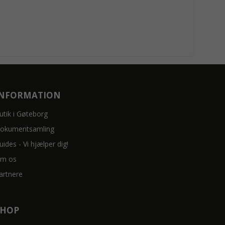
INFORMATION
utik i Gøteborg
okumentsamling
uides - Vi hjælper dig!
m os
artnere
SHOP