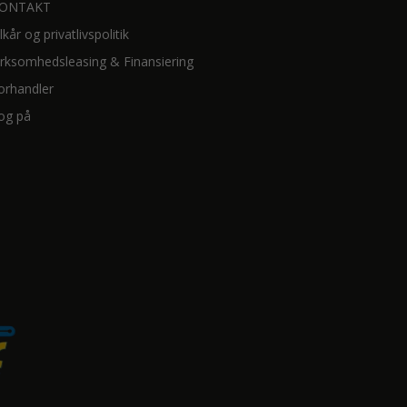
ONTAKT
ilkår og privatlivspolitik
irksomhedsleasing & Finansiering
orhandler
og på