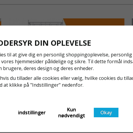
arbejd
Højkva
konstr
Kompat
dele f
Fleksi
DDERSYR DIN OPLEVELSE
for at
ies til at give dig en personlig shoppingoplevelse, personli
TILPASNIN
 vores hjemmesider pålidelige og sikre. Til dette formål inds
ARBEJDE
 brugere, deres design og deres enheder.
Villapakke 
hvis du tillader alle cookies eller vælg, hvilke cookies du tilla
som kan til
ed at klikke på "Indstillinger" nedenfor.
taglægning,
NYA REGLER FÖR RULLSTÄLLNING - AFS2023:9 &
forskellige
EN1004:2020
projekt. Sti
Även om det kan verka högst osannolikt så är våra
samle, adski
Kun
regler för rullställning i Sverige slappare än de från
indstillinger
Okay
nødvendigt
EU i skrivande stund, men detta kommer det bli
SIKKERHE
ändring på. Från och med 2025 träder nya
Läs mer om de nya reglerna!
Dette stilla
t
föreskrifter i kraft i Sverige gällande rullställningar,