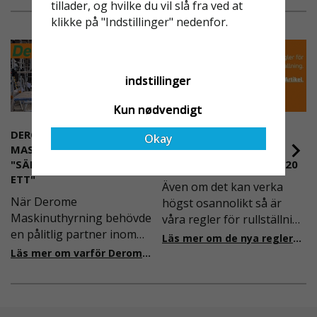
tillader, og hvilke du vil slå fra ved at
klikke på "Indstillinger" nedenfor.
Läs här om vilka regler som gäller vid montage av
byggnadställning.
indstillinger
Kun nødvendigt
DEROME
NYA REGLER FÖR
Okay
MASKINUTHYRNING -
RULLSTÄLLNING -
"SÄKERHET ÄR ALLTID PRIO
AFS2023:9 & EN1004:2020
ETT"
Även om det kan verka
När Derome
högst osannolikt så är
Maskinuthyrning behövde
våra regler för rullställning
en pålitlig partner inom
i Sverige slappare än de
Läs mer om de nya reglerna!
fallskydd och
från EU i skrivande stund,
Läs mer om varför Derome väljer oss
säkerhetslösningar föll
men detta kommer det bli
valet på
ändring på. Från och med
Ställningsprodukter.se.
2025 träder nya
Med daglig verksamhet på