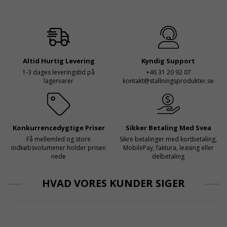
föreskrifter i kraft i
hög höjd är det avgörande
Sverige gällande
för dem att samarbeta
rullställningar, med s
med en leverantör som
både har rätt produkter
och e
Altid Hurtig Levering
Kyndig Support
1-3 dages leveringstid på
+46 31 20 92 07
lagervarer
kontakt@stallningsprodukter.se
Konkurrencedygtige Priser
Sikker Betaling Med Svea
Få mellemled og store
Sikre betalinger med kortbetaling,
indkøbsvolumener holder prisen
MobilePay, faktura, leasing eller
nede
delbetaling
HVAD VORES KUNDER SIGER