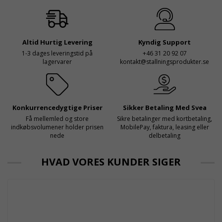
för dem att samarbeta
rullställningar, med s
med en leverantör som
både har rätt produkter
och e
Altid Hurtig Levering
Kyndig Support
1-3 dages leveringstid på
+46 31 20 92 07
lagervarer
kontakt@stallningsprodukter.se
Konkurrencedygtige Priser
Sikker Betaling Med Svea
Få mellemled og store
Sikre betalinger med kortbetaling,
indkøbsvolumener holder prisen
MobilePay, faktura, leasing eller
nede
delbetaling
HVAD VORES KUNDER SIGER