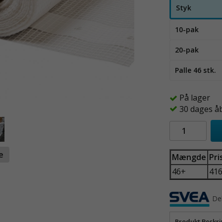
Styk
10-pak
20-pak
Palle 46 stk.
På lager
30 dages å
te
Mængde
Pri
46+
41
Del
Produkt Beskri