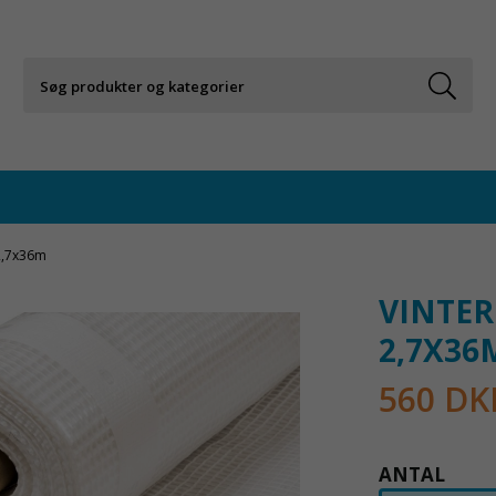
 2,7x36m
VINTER
2,7X36
560 DK
ANTAL