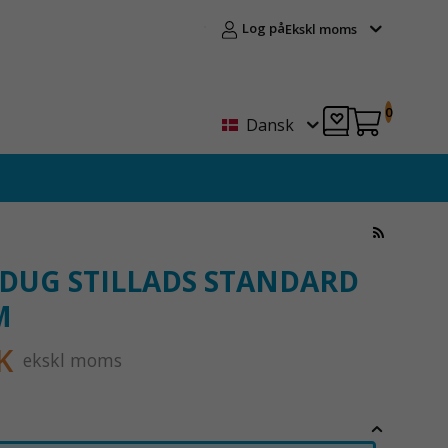
Log på
Ekskl moms
0
Dansk
DUG STILLADS STANDARD
M
K
ekskl moms