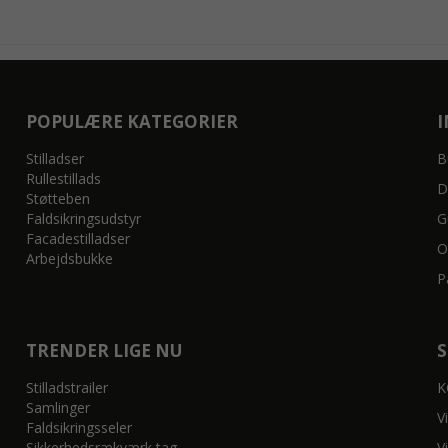
POPULÆRE KATEGORIER
Stilladser
B
Rullestillads
D
Støtteben
Faldsikringsudstyr
G
Facadestilladser
O
Arbejdsbukke
P
TRENDER LIGE NU
Stilladstrailer
K
Samlinger
V
Faldsikringsseler
Sikkerhedsrækværk tag
V