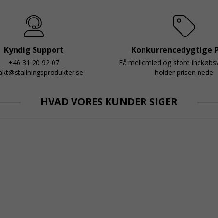
Kyndig Support
Konkurrencedygtige P
+46 31 20 92 07
Få mellemled og store indkøb
akt@stallningsprodukter.se
holder prisen nede
HVAD VORES KUNDER SIGER