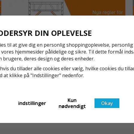
vinterperio
Det delvist 
og skaber et
NEM MONTE
DDERSYR DIN OPLEVELSE
Med forstær
ies til at give dig en personlig shoppingoplevelse, personli
2,7x36m mon
 vores hjemmesider pålidelige og sikre. Til dette formål inds
anbefales ci
 brugere, deres design og deres enheder.
afhængigt a
NYA REGLER FÖR RULLSTÄLLNING - AFS2023:9 &
hvis du tillader alle cookies eller vælg, hvilke cookies du tilla
Bredden på 
EN1004:2020
ed at klikke på "Indstillinger" nedenfor.
velegnet ti
Även om det kan verka högst osannolikt så är våra
STANDARDVA
regler för rullställning i Sverige slappare än de från
Vintervæv s
EU i skrivande stund, men detta kommer det bli
Kun
mindre reno
indstillinger
Okay
ändring på. Från och med 2025 träder nya
Läs mer om de nya reglerna!
nødvendigt
stabil vejrb
t
föreskrifter i kraft i Sverige gällande rullställningar,
sikkerhed.
med s