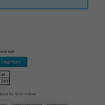
bent køb
Læg i kurv
s pr
6 DKK
betal fra 104 kr./måned
velse
Teknisk information
Kundeservice