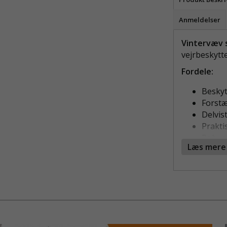
Anmeldelser
Vintervæv s
vejrbeskytte
Fordele:
Beskyt
Forstæ
Delvis
Prakti
Robust 
Læs mere
VINTERVÆ
SIKKER A
Vintervæv s
forstærket s
under kræve
kulde og er