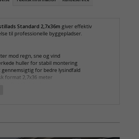
tillads Standard 2,7x36m
giver effektiv
lse til professionelle byggepladser.
ter mod regn, sne og vind
rkede huller for stabil montering
t gennemsigtig for bedre lysindfald
sk format 2,7x36 meter
kvalitet til vinterbrug
V STILLADS STANDARD 2,7X36M TIL
FDÆKNING
tillads Standard 2,7x36m er en slidstærk og
tilladsplast, der sikrer stabile arbejdsforhold
nde vejrforhold. Den modstår vind, nedbør og
 velegnet som afdækning på stilladser i