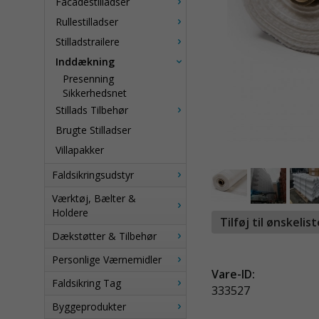
Facadestilladser
Rullestilladser
Stilladstrailere
Inddækning
Presenning
Sikkerhedsnet
Stillads Tilbehør
Brugte Stilladser
Villapakker
Faldsikringsudstyr
Værktøj, Bælter &
Holdere
Tilføj til ønskelis
Dækstøtter & Tilbehør
Personlige Værnemidler
Vare-ID:
Faldsikring Tag
333527
Byggeprodukter