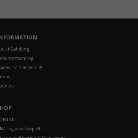
INFORMATION
utik i Gøteborg
okumentsamling
uides - Vi hjælper dig!
m os
artnere
SHOP
ONTAKT
ilkår og privatlivspolitik
irksomhedsleasing & Finansiering