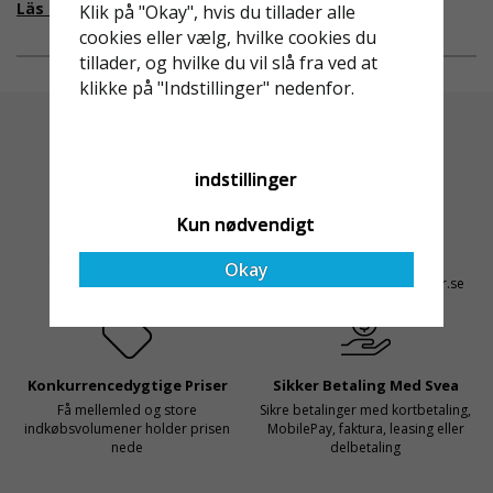
fallskydd och
från EU i skrivande stund,
Läs mer om varför Derome väljer oss
Klik på "Okay", hvis du tillader alle
säkerhetslösningar föll
men detta kommer det bli
cookies eller vælg, hvilke cookies du
valet på
ändring på. Från och med
tillader, og hvilke du vil slå fra ved at
Ställningsprodukter.se.
2025 träder nya
klikke på "Indstillinger" nedenfor.
Med daglig verksamhet på
föreskrifter i kraft i
hög höjd är det avgörande
Sverige gällande
för dem att samarbeta
rullställningar, med s
indstillinger
med en leverantör som
både har rätt produkter
Kun nødvendigt
och e
Altid Hurtig Levering
Kyndig Support
1-3 dages leveringstid på
+46 31 20 92 07
Okay
lagervarer
kontakt@stallningsprodukter.se
Konkurrencedygtige Priser
Sikker Betaling Med Svea
Få mellemled og store
Sikre betalinger med kortbetaling,
indkøbsvolumener holder prisen
MobilePay, faktura, leasing eller
nede
delbetaling