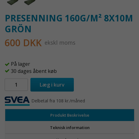
PRESENNING 160G/M² 8X10M
GRÖN
600 DKK
ekskl moms
På lager
30 dages åbent køb
Læg i kurv
Delbetal fra 108 kr./måned
Produkt Beskrivelse
Teknisk information