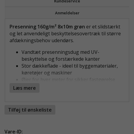
Kundeservice
Anmeldelser
Presenning 160g/m² 8x10m grøn
er et slidstærkt
og let anvendeligt beskyttelsesovertræk til større
afdækningsbehov udendørs.
Vandtæt presenningsdug med UV-
beskyttelse og forstærkede kanter
Stor dækkeflade - ideel til byggematerialer,
køretøjer og maskiner
Øjer for hver meter for sikker fastgørelse
Tåler vejr året rundt - vind, regn, sol og snavs
Læs mere
Nem at håndtere og genanvende efter behov
STABIL AFDÆKNING I STØRRE FORMAT
Tilføj til ønskeliste
Presenning 160g/m² 8x10m grøn giver pålidelig
beskyttelse ved mellemstore til store arealer uden
at være besværlig at arbejde med. Den er velegnet
Vare-ID: