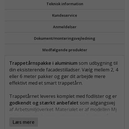
Teknisk information
Kundeservice
Anmeldelser
Dokument/monteringsvejledning
Medfølgende produkter
Trappetårnspakke i aluminium
som udbygning til
din eksisterende facadestilladser. Vælg mellem 2, 4
eller 6 meter pakker og gør dit arbejde mere
effektivt med et smart trappetårn.
Trappetårnet leveres komplet med fodlister og er
godkendt og stærkt anbefalet
som adgangsvej
af Arbetsmiljöverket. Materialet er af modellen Mj
Gerüst og produceret i allerhøjeste kvalitet på
Læs mere
egne tyske fabrikker.