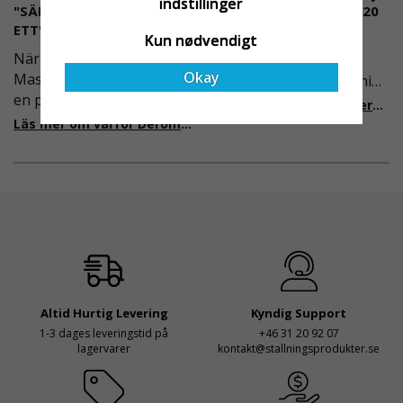
indstillinger
"SÄKERHET ÄR ALLTID PRIO
AFS2023:9 & EN1004:2020
ETT"
Även om det kan verka
Kun nødvendigt
När Derome
högst osannolikt så är
Okay
Maskinuthyrning behövde
våra regler för rullställning
en pålitlig partner inom
i Sverige slappare än de
Läs mer om de nya reglerna!
fallskydd och
från EU i skrivande stund,
Läs mer om varför Derome väljer oss
säkerhetslösningar föll
men detta kommer det bli
valet på
ändring på. Från och med
Ställningsprodukter.se.
2025 träder nya
Med daglig verksamhet på
föreskrifter i kraft i
hög höjd är det avgörande
Sverige gällande
för dem att samarbeta
rullställningar, med s
med en leverantör som
både har rätt produkter
och e
Altid Hurtig Levering
Kyndig Support
1-3 dages leveringstid på
+46 31 20 92 07
lagervarer
kontakt@stallningsprodukter.se