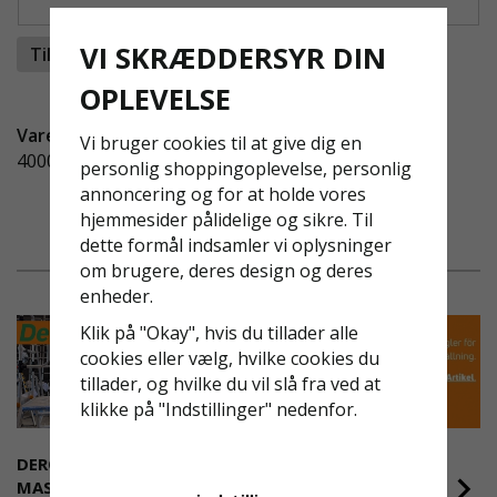
Se vores montagevideoer:
VI SKRÆDDERSYR DIN
Tilføj til ønskeliste
Montagevideo til trappetårn 2m
OPLEVELSE
Montagevideo til trappetårn for 4
og 6m
Vare-ID:
For at se alle medfølgende artikler, se fanen
Vi bruger cookies til at give dig en
400023
"indgår i pakken".
personlig shoppingoplevelse, personlig
annoncering og for at holde vores
Bemærk at denne pakke kun er en udbygning til din
hjemmesider pålidelige og sikre. Til
eksisterende facadestilladser. For komplette og
dette formål indsamler vi oplysninger
fritstående trappetårne, kontakt os venligst
.
om brugere, deres design og deres
enheder.
Klik på "Okay", hvis du tillader alle
cookies eller vælg, hvilke cookies du
tillader, og hvilke du vil slå fra ved at
klikke på "Indstillinger" nedenfor.
DEROME
NYA REGLER FÖR
MASKINUTHYRNING -
RULLSTÄLLNING -