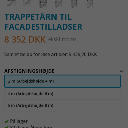
TRAPPETÅRN TIL
FACADESTILLADSER
8 352 DKK
ekskl moms
Samlet beløb for løse artikler: 9 439,20 DKK
AFSTIGNINGSHØJDE
2 m (Arbejds­højde 4 m)
4 m (Arbejds­højde 6 m)
6 m (Arbejds­højde 8 m)
På lager
30 dages åbent køb