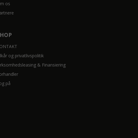
m os
artnere
SHOP
ONTAKT
ilkår og privatlivspolitik
irksomhedsleasing & Finansiering
orhandler
og på