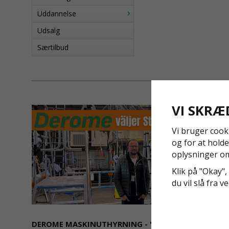
Uddannelse
Udsalg
Særtilbud
VI SKRÆ
Vi bruger cook
og for at holde
oplysninger om
Klik på "Okay", 
du vil slå fra v
DEROME MASKINUTHYRNING - "SÄKERHET ÄR