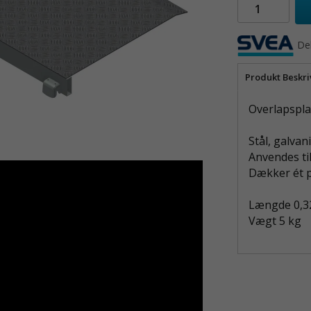
Del
Produkt Beskri
Overlapspla
Stål, galvan
Anvendes til
Dækker ét 
Længde 0,3
Vægt 5 kg