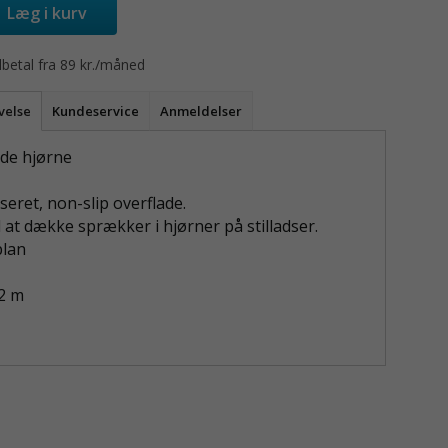
Læg i kurv
betal fra 89 kr./måned
velse
Kundeservice
Anmeldelser
de hjørne
iseret, non-slip overflade.
 at dække sprækker i hjørner på stilladser.
plan
2 m