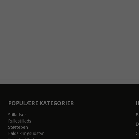
POPULÆRE KATEGORIER
Stilladser
B
Rullestillads
D
Støtteben
Faldsikringsudstyr
G