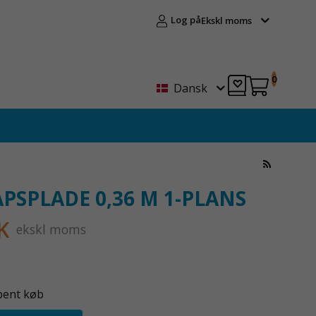
Log på
Ekskl moms
0
Dansk
PSPLADE 0,36 M 1-PLANS
K
ekskl moms
bent køb