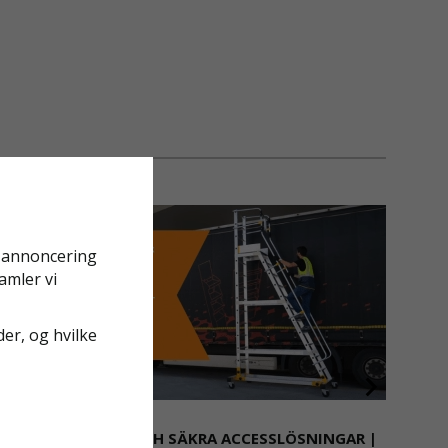
g annoncering
amler vi
der, og hvilke
SKRÄDDARSYDDA OCH SÄKRA ACCESSLÖSNINGAR |
HYRA