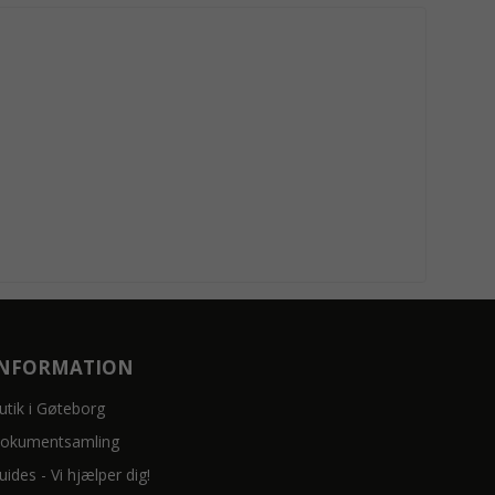
INFORMATION
utik i Gøteborg
okumentsamling
uides - Vi hjælper dig!