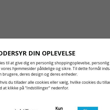
DDERSYR DIN OPLEVELSE
ies til at give dig en personlig shoppingoplevelse, personli
 vores hjemmesider pålidelige og sikre. Til dette formål inds
 brugere, deres design og deres enheder.
hvis du tillader alle cookies eller vælg, hvilke cookies du tilla
ed at klikke på "Indstillinger" nedenfor.
NYA REGLER FÖR RULLSTÄLLNING - AFS2023:9 &
Kun