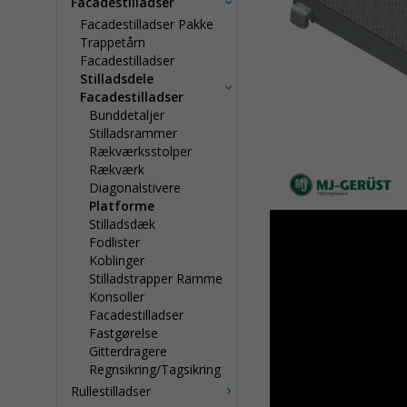
Facadestilladser
Facadestilladser Pakke
Trappetårn
Facadestilladser
Stilladsdele
Facadestilladser
Bunddetaljer
Stilladsrammer
Rækværksstolper
Rækværk
Diagonalstivere
Platforme
Stilladsdæk
Fodlister
Koblinger
Stilladstrapper Ramme
Konsoller
Facadestilladser
Fastgørelse
Gitterdragere
Regnsikring/Tagsikring
Rullestilladser