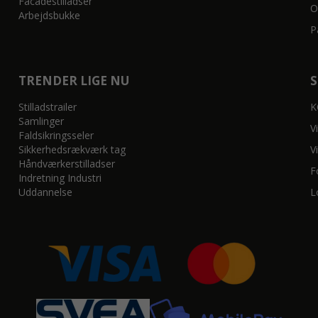
Facadestilladser
O
Arbejdsbukke
P
TRENDER LIGE NU
Stilladstrailer
K
Samlinger
V
Faldsikringsseler
Sikkerhedsrækværk tag
V
Håndværkerstilladser
F
Indretning Industri
Uddannelse
L