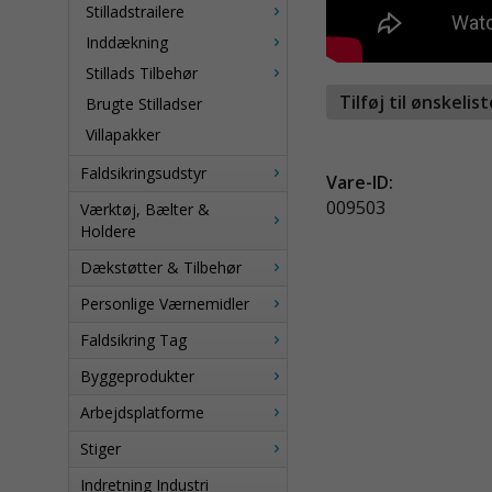
Stilladstrailere
Inddækning
Stillads Tilbehør
Tilføj til ønskelis
Brugte Stilladser
Villapakker
Faldsikringsudstyr
Vare-ID:
009503
Værktøj, Bælter &
Holdere
Dækstøtter & Tilbehør
Personlige Værnemidler
Faldsikring Tag
Byggeprodukter
Arbejdsplatforme
Stiger
Indretning Industri