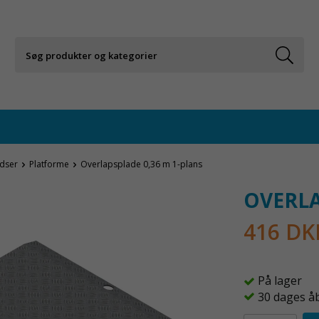
adser
Platforme
Overlapsplade 0,36 m 1-plans
OVERLA
416 DK
På lager
30 dages å