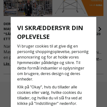
DEROME
NYA REGLER FÖR
VI SKRÆDDERSYR DIN
MASKINUTHYRNING -
RULLSTÄLLNING -
"SÄKERHET ÄR ALLTID PRIO
AFS2023:9 & EN1004:2020
OPLEVELSE
ETT"
Även om det kan verka
Vi bruger cookies til at give dig en
När Derome
högst osannolikt så är
personlig shoppingoplevelse, personlig
Maskinuthyrning behövde
våra regler för rullställning
annoncering og for at holde vores
en pålitlig partner inom
i Sverige slappare än de
Läs mer om de nya reglerna!
hjemmesider pålidelige og sikre. Til
fallskydd och
från EU i skrivande stund,
Läs mer om varför Derome väljer oss
dette formål indsamler vi oplysninger
säkerhetslösningar föll
men detta kommer det bli
om brugere, deres design og deres
valet på
ändring på. Från och med
enheder.
Ställningsprodukter.se.
2025 träder nya
Med daglig verksamhet på
föreskrifter i kraft i
Klik på "Okay", hvis du tillader alle
hög höjd är det avgörande
Sverige gällande
cookies eller vælg, hvilke cookies du
för dem att samarbeta
rullställningar, med s
tillader, og hvilke du vil slå fra ved at
med en leverantör som
klikke på "Indstillinger" nedenfor.
både har rätt produkter