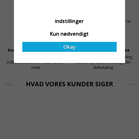
och e
Altid Hurtig Levering
Kyndig Support
1-3 dages leveringstid på
+46 31 20 92 07
indstillinger
lagervarer
kontakt@stallningsprodukter.se
Kun nødvendigt
Okay
Konkurrencedygtige Priser
Sikker Betaling Med Svea
Få mellemled og store
Sikre betalinger med kortbetaling,
indkøbsvolumener holder prisen
MobilePay, faktura, leasing eller
nede
delbetaling
HVAD VORES KUNDER SIGER