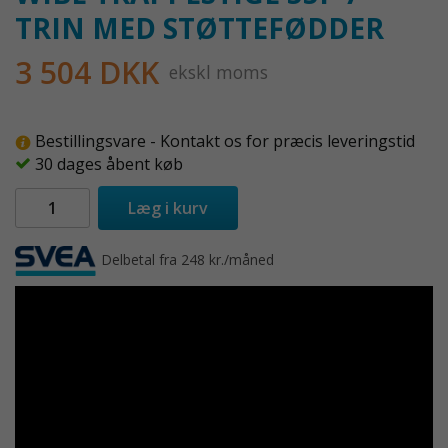
TRIN MED STØTTEFØDDER
3 504 DKK
ekskl moms
Bestillingsvare - Kontakt os for præcis leveringstid
30 dages åbent køb
Læg i kurv
Delbetal fra 248 kr./måned