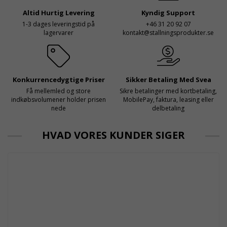
och e
Altid Hurtig Levering
Kyndig Support
1-3 dages leveringstid på
+46 31 20 92 07
lagervarer
kontakt@stallningsprodukter.se
Konkurrencedygtige Priser
Sikker Betaling Med Svea
Få mellemled og store
Sikre betalinger med kortbetaling,
indkøbsvolumener holder prisen
MobilePay, faktura, leasing eller
nede
delbetaling
HVAD VORES KUNDER SIGER