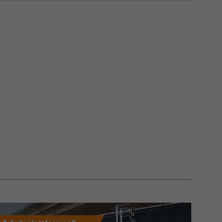
ONELLE
sbuk 5500+ 4-trin er udviklet til håndværkere,
 professionelle brugere, som har behov for en
dsplatform til daglig brug. Den robuste
n med kraftige profiler, forstærkninger og
 sikrer høj styrke og lang levetid.
en fremstilles af genanvendt aluminium, hvilket
limaaftrykket uden at gå på kompromis med
r sikkerhed.
EJDSPLATFORM MED EFFEKTIV
RING
på 300 x 620 mm er udstyret med grov
et skridsikring, som giver sikkert fodfæste under
sdagen.
be trin har ekstra markante riller, der forbedrer
op- og nedstigning. Udadvinklede ben og kraftige
ødder giver en stabil arbejdsstilling, selv ved