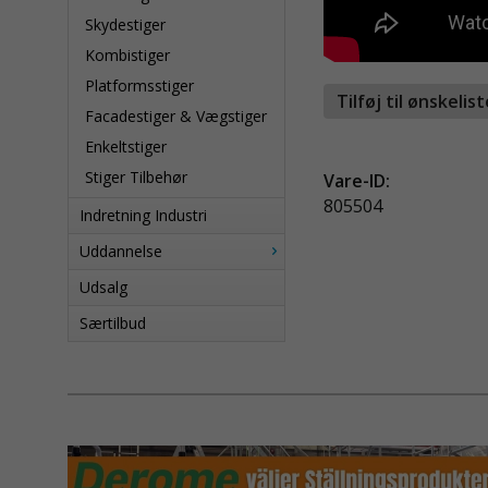
Skydestiger
Kombistiger
Platformsstiger
Tilføj til ønskelis
Facadestiger & Vægstiger
Enkeltstiger
Stiger Tilbehør
Vare-ID:
805504
Indretning Industri
Uddannelse
Udsalg
Særtilbud