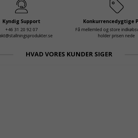
Kyndig Support
Konkurrencedygtige P
+46 31 20 92 07
Få mellemled og store indkøb
akt@stallningsprodukter.se
holder prisen nede
HVAD VORES KUNDER SIGER