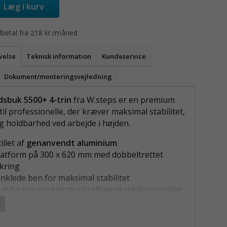
Læg i kurv
betal fra 218 kr./måned
velse
Teknisk information
Kundeservice
Dokument/monteringsvejledning
dsbuk 5500+ 4-trin
fra W.steps er en premium
il professionelle, der kræver maksimal stabilitet,
g holdbarhed ved arbejde i højden.
illet af
genanvendt aluminium
latform på 300 x 620 mm med dobbeltrettet
ikring
nklede ben for maksimal stabilitet
dybe trin med ekstra kraftige skridsikringsriller
lakerede aluminiumprofiler, der ikke smitter af
JDSBUK 5500+ 4-TRIN TIL