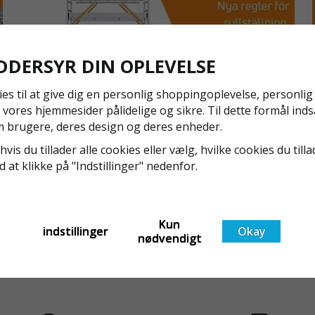
længerevar
FREMSTILL
Pulverlaker
DDERSYR DIN OPLEVELSE
og holder h
konstruktio
ies til at give dig en personlig shoppingoplevelse, personli
valg for pro
 vores hjemmesider pålidelige og sikre. Til dette formål inds
lang levetid.
 brugere, deres design og deres enheder.
NYA REGLER FÖR RULLSTÄLLNING - AFS2023:9 &
hvis du tillader alle cookies eller vælg, hvilke cookies du tilla
EN1004:2020
ed at klikke på "Indstillinger" nedenfor.
Även om det kan verka högst osannolikt så är våra
regler för rullställning i Sverige slappare än de från
EU i skrivande stund, men detta kommer det bli
ändring på. Från och med 2025 träder nya
Kun
Läs mer om de nya reglerna!
indstillinger
Okay
nødvendigt
t
föreskrifter i kraft i Sverige gällande rullställningar,
med s