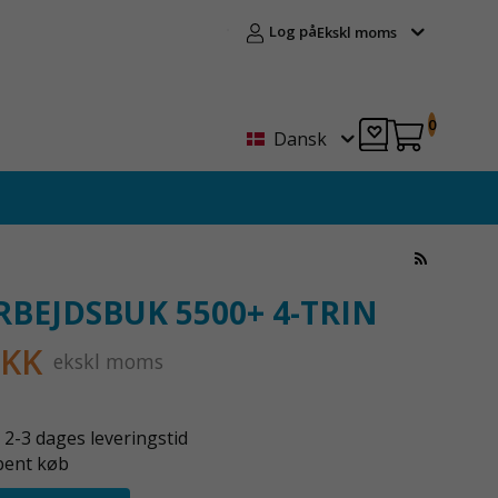
Log på
Ekskl moms
0
Dansk
RBEJDSBUK 5500+ 4-TRIN
DKK
ekskl moms
2-3 dages leveringstid
bent køb