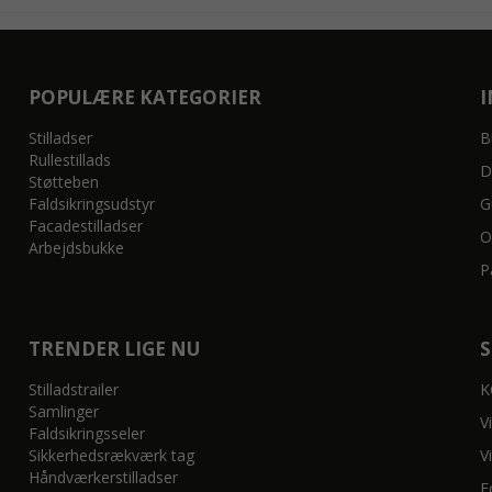
POPULÆRE KATEGORIER
Stilladser
B
Rullestillads
D
Støtteben
Faldsikringsudstyr
G
Facadestilladser
O
Arbejdsbukke
P
TRENDER LIGE NU
Stilladstrailer
K
Samlinger
V
Faldsikringsseler
Sikkerhedsrækværk tag
V
Håndværkerstilladser
F