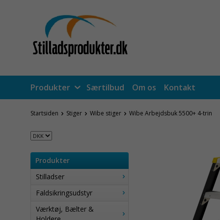
Produkter
Særtilbud
Om os
Kontakt
Startsiden
Stiger
Wibe stiger
Wibe Arbejdsbuk 5500+ 4-trin
Produkter
Stilladser
Faldsikringsudstyr
Værktøj, Bælter &
Holdere