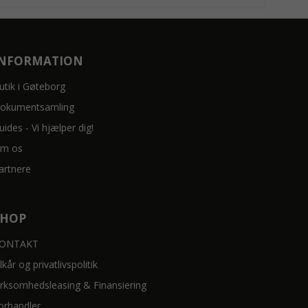
INFORMATION
utik i Gøteborg
okumentsamling
uides - Vi hjælper dig!
m os
artnere
SHOP
ONTAKT
ilkår og privatlivspolitik
irksomhedsleasing & Finansiering
orhandler