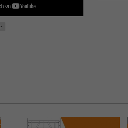
PROFESSI
Wibe Arbejd
montører og
stabil arbej
te
konstruktio
stabile stag
Arbejdsbukk
reducerer k
kvalitet elle
STOR ARB
SKRIDSIK
Platformen 
dobbeltrett
hele arbejd
De 80 mm dy
grebet ved 
skridsikre f