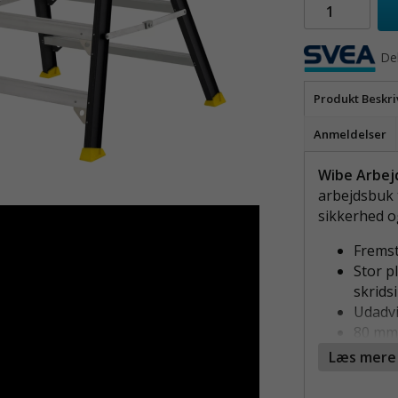
Del
Produkt Beskri
Anmeldelser
Wibe Arbej
arbejdsbuk t
sikkerhed o
Fremst
Stor p
skrids
Udadvi
80 mm 
Pulver
Læs mere
WIBE ARBE