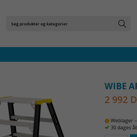
WIBE A
2 992 
Weblager – 
30 dages å