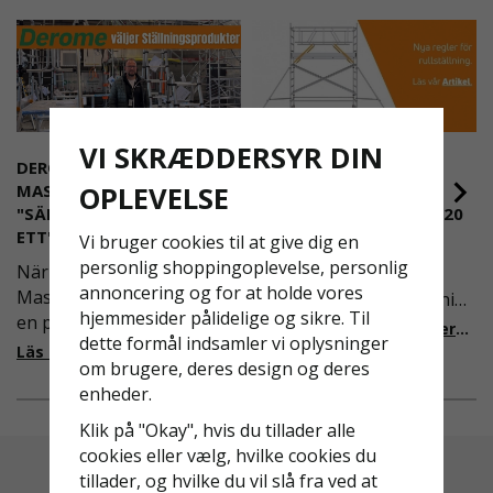
VI SKRÆDDERSYR DIN
DEROME
NYA REGLER FÖR
OPLEVELSE
MASKINUTHYRNING -
RULLSTÄLLNING -
"SÄKERHET ÄR ALLTID PRIO
AFS2023:9 & EN1004:2020
ETT"
Vi bruger cookies til at give dig en
Även om det kan verka
personlig shoppingoplevelse, personlig
När Derome
högst osannolikt så är
annoncering og for at holde vores
Maskinuthyrning behövde
våra regler för rullställning
hjemmesider pålidelige og sikre. Til
en pålitlig partner inom
i Sverige slappare än de
Läs mer om de nya reglerna!
dette formål indsamler vi oplysninger
fallskydd och
från EU i skrivande stund,
Läs mer om varför Derome väljer oss
om brugere, deres design og deres
säkerhetslösningar föll
men detta kommer det bli
enheder.
valet på
ändring på. Från och med
Ställningsprodukter.se.
2025 träder nya
Klik på "Okay", hvis du tillader alle
Med daglig verksamhet på
föreskrifter i kraft i
cookies eller vælg, hvilke cookies du
hög höjd är det avgörande
Sverige gällande
tillader, og hvilke du vil slå fra ved at