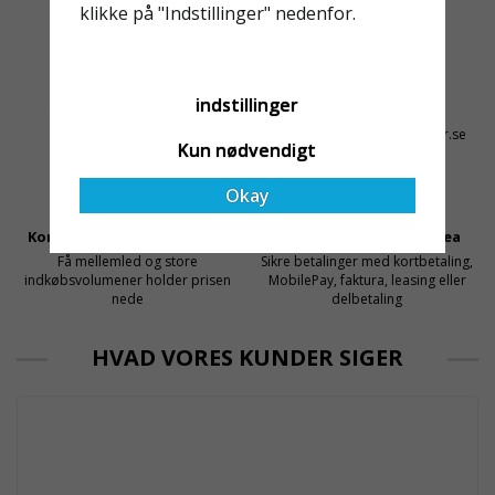
för dem att samarbeta
rullställningar, med s
klikke på "Indstillinger" nedenfor.
med en leverantör som
både har rätt produkter
och e
Altid Hurtig Levering
Kyndig Support
indstillinger
1-3 dages leveringstid på
+46 31 20 92 07
lagervarer
kontakt@stallningsprodukter.se
Kun nødvendigt
Okay
Konkurrencedygtige Priser
Sikker Betaling Med Svea
Få mellemled og store
Sikre betalinger med kortbetaling,
indkøbsvolumener holder prisen
MobilePay, faktura, leasing eller
nede
delbetaling
HVAD VORES KUNDER SIGER