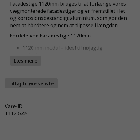
Facadestige 1120mm bruges til at forlænge vores
vægmonterede facadestiger og er fremstillet i let
og korrosionsbestandigt aluminium, som gør den
nem at håndtere og nem at tilpasse i længden.
Fordele ved Facadestige 1120mm
1120 mm modul – ideel til nøjagtig
højdejustering
Læs mere
Aluminiumskonstruktion – lav vægt, stærk og
vedligeholdelsesfri
Kan let kappes til præcis længde
Tilføj til ønskeliste
400 mm indvendig bredde og 450 mm
udvendig bredde
Trinafstand 280 mm efter gældende standard
Samles sikkert via samling til facadestige
Vare-ID:
Indgår i vores komplette pakker med
T1120x45
vægmonterede facadestiger
FLEKSIBEL MODUL TIL ALLE
MONTAGEHØJDER