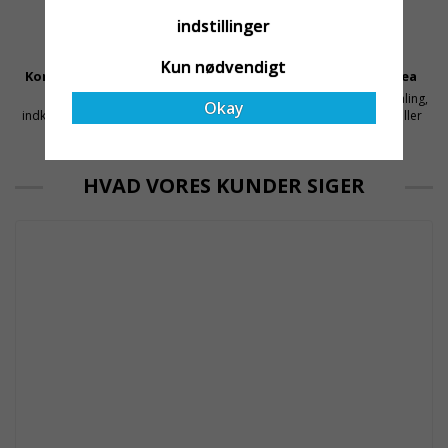
indstillinger
Kun nødvendigt
Konkurrencedygtige Priser
Sikker Betaling Med Svea
Få mellemled og store
Sikre betalinger med kortbetaling,
Okay
indkøbsvolumener holder prisen
MobilePay, faktura, leasing eller
nede
delbetaling
HVAD VORES KUNDER SIGER