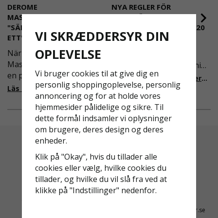
DEROME
NYA REGLER FÖR
MASKINUTHYRNING -
RULLSTÄLLNING -
"SÄKERHET ÄR ALLTID PRIO
AFS2023:9 & EN1004:2020
VI SKRÆDDERSYR DIN
ETT"
Även om det kan verka
OPLEVELSE
När Derome
högst osannolikt så är
Maskinuthyrning behövde
våra regler för rullställning
Vi bruger cookies til at give dig en
en pålitlig partner inom
i Sverige slappare än de
Läs mer om de nya reglerna!
personlig shoppingoplevelse, personlig
fallskydd och
från EU i skrivande stund,
Läs mer om varför Derome väljer oss
annoncering og for at holde vores
säkerhetslösningar föll
men detta kommer det bli
hjemmesider pålidelige og sikre. Til
valet på
ändring på. Från och med
dette formål indsamler vi oplysninger
Ställningsprodukter.se.
2025 träder nya
om brugere, deres design og deres
Med daglig verksamhet på
föreskrifter i kraft i
enheder.
hög höjd är det avgörande
Sverige gällande
för dem att samarbeta
rullställningar, med s
Klik på "Okay", hvis du tillader alle
med en leverantör som
cookies eller vælg, hvilke cookies du
både har rätt produkter
tillader, og hvilke du vil slå fra ved at
och e
klikke på "Indstillinger" nedenfor.
Altid Hurtig Levering
Kyndig Support
1-3 dages leveringstid på
+46 31 20 92 07
lagervarer
kontakt@stallningsprodukter.se