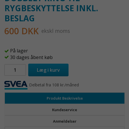
RYGBESKYTTELSE INKL.
BESLAG
600 DKK
ekskl moms
På lager
30 dages åbent køb
Læg i kurv
Delbetal fra 108 kr./måned
Produkt Beskrivelse
Kundeservice
Anmeldelser