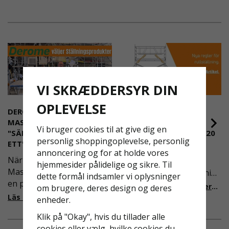
øjnene for støv og snavs.
VI SKRÆDDERSYR DIN
OPLEVELSE
DEROME
NYA REGLER FÖR
MASKINUTHYRNING -
RULLSTÄLLNING -
Vi bruger cookies til at give dig en
"SÄKERHET ÄR ALLTID PRIO
AFS2023:9 & EN1004:2020
personlig shoppingoplevelse, personlig
ETT"
Även om det kan verka
annoncering og for at holde vores
När Derome
högst osannolikt så är
hjemmesider pålidelige og sikre. Til
Maskinuthyrning behövde
våra regler för rullställning
dette formål indsamler vi oplysninger
en pålitlig partner inom
i Sverige slappare än de
Läs mer om de nya reglerna!
om brugere, deres design og deres
fallskydd och
från EU i skrivande stund,
Läs mer om varför Derome väljer oss
enheder.
säkerhetslösningar föll
men detta kommer det bli
Klik på "Okay", hvis du tillader alle
valet på
ändring på. Från och med
cookies eller vælg, hvilke cookies du