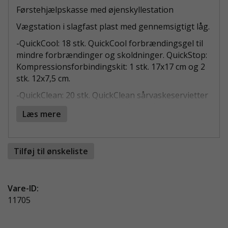
Førstehjælpskasse med øjenskyllestation
Vægstation i slagfast plast med gennemsigtigt låg.
-QuickCool: 18 stk. QuickCool forbrændingsgel til
mindre forbrændinger og skoldninger. QuickStop:
Kompressionsforbindingskit: 1 stk. 17x17 cm og 2
stk. 12x7,5 cm.
-QuickClean: 20 stk. QuickClean sårvaskeservietter
til rengøring af skader og små snitsår. Indeholder
Læs mere
sterilt vand.
-Plum øjenskyl (500 ml): 2 stk., til at neutralisere
begge øjne ved uheld med syrer og baser.
Tilføj til ønskeliste
-PH neutral (200 ml): Lille øjenskyl til at
neutralisere øjnene ved uheld med syrer og
alkalier.
Vare-ID:
11705
-QuickFix: Elastisk plasterrefill (45 plastre pr. refill).
-QuickRinse: 5 stk. øjenskyllampuller til at skylle