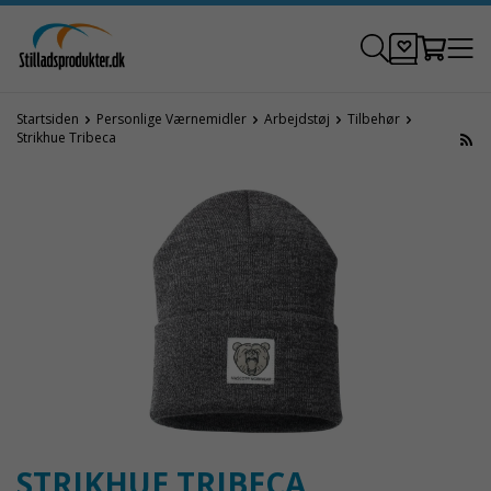
Startsiden
Personlige Værnemidler
Arbejdstøj
Tilbehør
Strikhue Tribeca
STRIKHUE TRIBECA