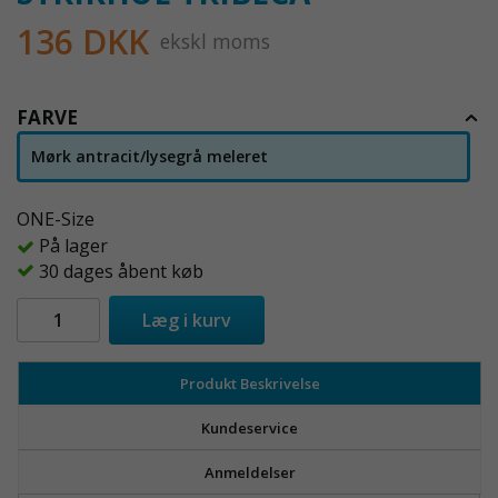
136 DKK
ekskl moms
FARVE
Mørk antracit/lysegrå meleret
ONE-Size
På lager
30 dages åbent køb
Læg i kurv
Produkt Beskrivelse
Kundeservice
Anmeldelser