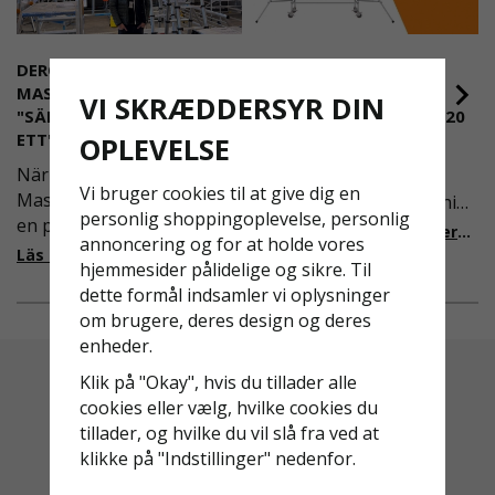
DEROME
NYA REGLER FÖR
MASKINUTHYRNING -
RULLSTÄLLNING -
VI SKRÆDDERSYR DIN
"SÄKERHET ÄR ALLTID PRIO
AFS2023:9 & EN1004:2020
ETT"
OPLEVELSE
Även om det kan verka
När Derome
högst osannolikt så är
Vi bruger cookies til at give dig en
Maskinuthyrning behövde
våra regler för rullställning
personlig shoppingoplevelse, personlig
en pålitlig partner inom
i Sverige slappare än de
Läs mer om de nya reglerna!
annoncering og for at holde vores
fallskydd och
från EU i skrivande stund,
Läs mer om varför Derome väljer oss
hjemmesider pålidelige og sikre. Til
säkerhetslösningar föll
men detta kommer det bli
dette formål indsamler vi oplysninger
valet på
ändring på. Från och med
om brugere, deres design og deres
Ställningsprodukter.se.
2025 träder nya
enheder.
Med daglig verksamhet på
föreskrifter i kraft i
hög höjd är det avgörande
Sverige gällande
Klik på "Okay", hvis du tillader alle
för dem att samarbeta
rullställningar, med s
cookies eller vælg, hvilke cookies du
med en leverantör som
tillader, og hvilke du vil slå fra ved at
både har rätt produkter
klikke på "Indstillinger" nedenfor.
och e
Altid Hurtig Levering
Kyndig Support