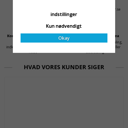
1-3 dages leveringstid på
+46 31 20 92 07
lagervarer
kontakt@stallningsprodukter.se
indstillinger
Kun nødvendigt
Konkurrencedygtige Priser
Sikker Betaling Med Svea
Okay
Få mellemled og store
Sikre betalinger med kortbetaling,
indkøbsvolumener holder prisen
MobilePay, faktura, leasing eller
nede
delbetaling
HVAD VORES KUNDER SIGER