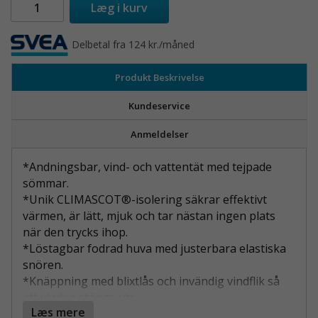
Læg i kurv
Delbetal fra 124 kr./måned
Produkt Beskrivelse
Kundeservice
Anmeldelser
*Andningsbar, vind- och vattentät med tejpade
sömmar.
*Unik CLIMASCOT®-isolering säkrar effektivt
värmen, är lätt, mjuk och tar nästan ingen plats
när den trycks ihop.
*Löstagbar fodrad huva med justerbara elastiska
snören.
*Knäppning med blixtlås och invändig vindflik så
att vinden stängs ute.
Læs mere
*Ärmar med CORDURA®-förstärkning.