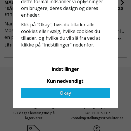
dette formål indsamler vi oplysninger
MASKINUTHYRNING -
RULLSTÄLLNING -
om brugere, deres design og deres
"SÄKERHET ÄR ALLTID PRIO
AFS2023:9 & EN1004:2020
ETT"
enheder.
Även om det kan verka
När Derome
högst osannolikt så är
Klik på "Okay", hvis du tillader alle
Maskinuthyrning behövde
våra regler för rullställning
cookies eller vælg, hvilke cookies du
en pålitlig partner inom
i Sverige slappare än de
tillader, og hvilke du vil slå fra ved at
Läs mer om de nya reglerna!
fallskydd och
från EU i skrivande stund,
klikke på "Indstillinger" nedenfor.
Läs mer om varför Derome väljer oss
säkerhetslösningar föll
men detta kommer det bli
valet på
ändring på. Från och med
Ställningsprodukter.se.
2025 träder nya
indstillinger
Med daglig verksamhet på
föreskrifter i kraft i
hög höjd är det avgörande
Sverige gällande
Kun nødvendigt
för dem att samarbeta
rullställningar, med s
med en leverantör som
Okay
både har rätt produkter
och e
Altid Hurtig Levering
Kyndig Support
1-3 dages leveringstid på
+46 31 20 92 07
lagervarer
kontakt@stallningsprodukter.se