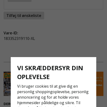
*Invändigt blixtlås längst ned på rygg som
används för broderi eller tryck på produkten.
*Extra synlig för omgivningarna med hjälp av
Tilføj til ønskeliste
reflexeffekter.
Önskar ni trycka er företagslogga gör en notering
Vare-ID:
i kassan så kontaktar vi er.
183352319110-XL
VI SKRÆDDERSYR DIN
OPLEVELSE
Vi bruger cookies til at give dig en
personlig shoppingoplevelse, personlig
annoncering og for at holde vores
hjemmesider pålidelige og sikre. Til
DEROME
NYA REGLER FÖR