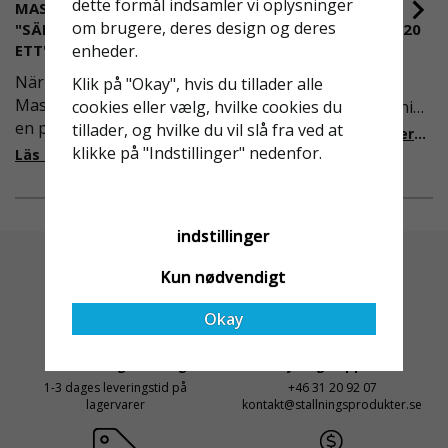
dette formål indsamler vi oplysninger
MASKINUTHYRNING -
RULLSTÄLLNING -
om brugere, deres design og deres
"SÄKERHET ÄR ALLTID PRIO
AFS2023:9 & EN1004:2020
ETT"
enheder.
Även om det kan verka
När Derome
högst osannolikt så är
Klik på "Okay", hvis du tillader alle
Maskinuthyrning behövde
våra regler för rullställning
cookies eller vælg, hvilke cookies du
en pålitlig partner inom
i Sverige slappare än de
tillader, og hvilke du vil slå fra ved at
Läs mer om de nya reglerna!
fallskydd och
från EU i skrivande stund,
klikke på "Indstillinger" nedenfor.
Läs mer om varför Derome väljer oss
säkerhetslösningar föll
men detta kommer det bli
valet på
ändring på. Från och med
Ställningsprodukter.se.
2025 träder nya
indstillinger
Med daglig verksamhet på
föreskrifter i kraft i
hög höjd är det avgörande
Sverige gällande
Kun nødvendigt
för dem att samarbeta
rullställningar, med s
med en leverantör som
Okay
både har rätt produkter
och e
Altid Hurtig Levering
Kyndig Support
1-3 dages leveringstid på
+46 31 20 92 07
lagervarer
kontakt@stallningsprodukter.se