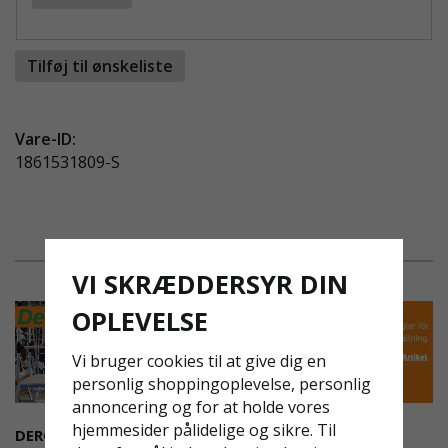
reflekseffekter.
Tilføj til ønskeliste
Hvis du ønsker at få trykt dit firmalogo, så skriv det
i kommentarfeltet ved kassen, så kontakter vi dig.
Vare-ID:
1861531809-S
VI SKRÆDDERSYR DIN
OPLEVELSE
Vi bruger cookies til at give dig en
personlig shoppingoplevelse, personlig
annoncering og for at holde vores
hjemmesider pålidelige og sikre. Til
DEROME
NYA REGLER FÖR