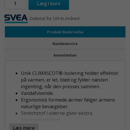
Læg i kurv
Delbetal fra 109 kr./måned
Produkt Beskrivelse
Kundeservice
Anmeldelser
Unik CLIMASCOT®-isolering holder effektivt
på varmen, er let, blød og fylder næsten
ingenting, når den presses sammen.
Vandafvisende.
Ergonomisk formede ærmer følger armens
naturlige bevægelser.
Stretchstof i siderne giver ekstra
bevægelsesfrihed.
Ekstra synlig for omgivelserne takket være
Læs mere