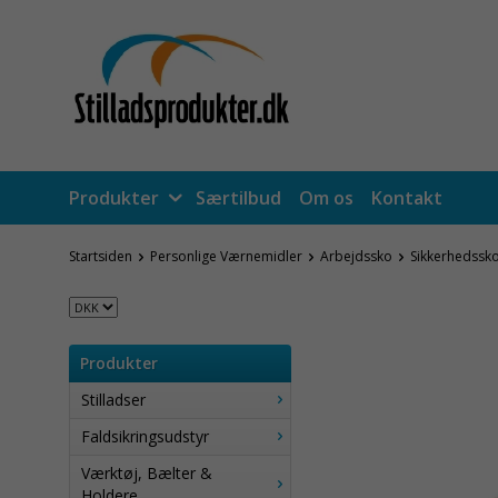
Produkter
Særtilbud
Om os
Kontakt
Startsiden
Personlige Værnemidler
Arbejdssko
Sikkerhedssko 
Produkter
Stilladser
Faldsikringsudstyr
Værktøj, Bælter &
Holdere