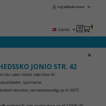
Log på
Ekskl moms
0
Dansk
HEDSSKO JONIO STR. 42
n sko uden metal, størrelse 42.
 nubucklæder, sportserie.
dobbelt densitet, varmebestandig op til 300ºC
ar® mellemsål, anti-perforation op til 1100N (P).