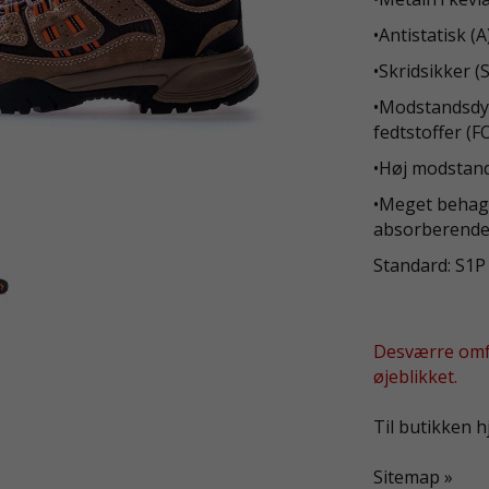
•Antistatisk (A
•Skridsikker (
•Modstandsdyg
fedtstoffer (FO
•Høj modstand
•Meget behagel
absorberende 
Standard: S1
Desværre omfa
øjeblikket.
Til butikken 
Sitemap »