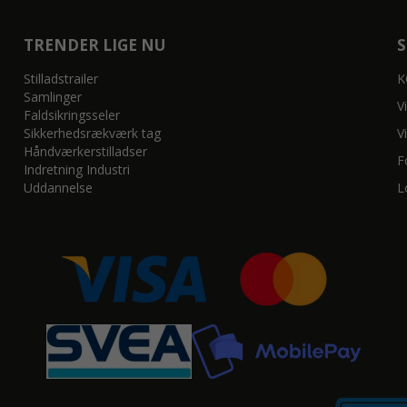
TRENDER LIGE NU
Stilladstrailer
K
Samlinger
V
Faldsikringsseler
Sikkerhedsrækværk tag
V
Håndværkerstilladser
F
Indretning Industri
Uddannelse
L