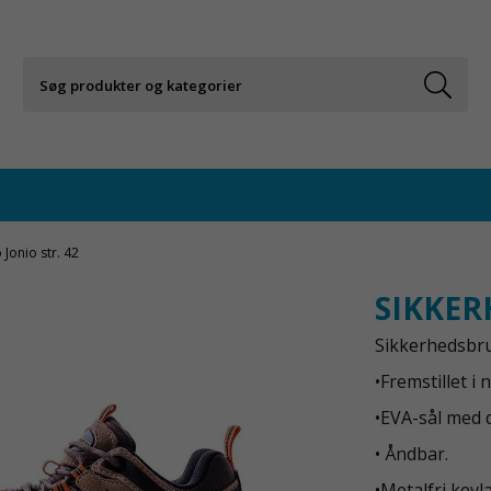
Jonio str. 42
SIKKER
Sikkerhedsbru
•Fremstillet i
•EVA-sål med 
• Åndbar.
•Metalfri kevl