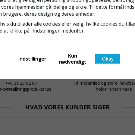
regler för rullställning i Sverige slappare än de från
 vores hjemmesider pålidelige og sikre. Til dette formål inds
EU i skrivande stund, men detta kommer det bli
 brugere, deres design og deres enheder.
ändring på. Från och med 2025 träder nya
Läs mer om de nya reglerna!
t
föreskrifter i kraft i Sverige gällande rullställningar,
hvis du tillader alle cookies eller vælg, hvilke cookies du tilla
med s
ed at klikke på "Indstillinger" nedenfor.
Kun
indstillinger
Okay
nødvendigt
Kyndig Support
Konkurrencedygtige P
+46 31 20 92 07
Få mellemled og store indkøb
akt@stallningsprodukter.se
holder prisen nede
HVAD VORES KUNDER SIGER