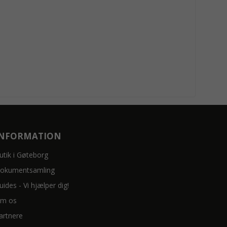
INFORMATION
utik i Gøteborg
okumentsamling
uides - Vi hjælper dig!
m os
artnere