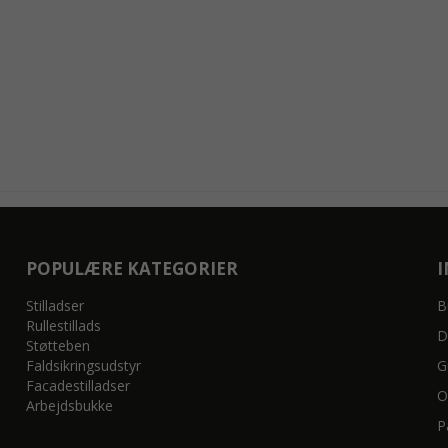
POPULÆRE KATEGORIER
Stilladser
B
Rullestillads
D
Støtteben
Faldsikringsudstyr
G
Facadestilladser
O
Arbejdsbukke
P