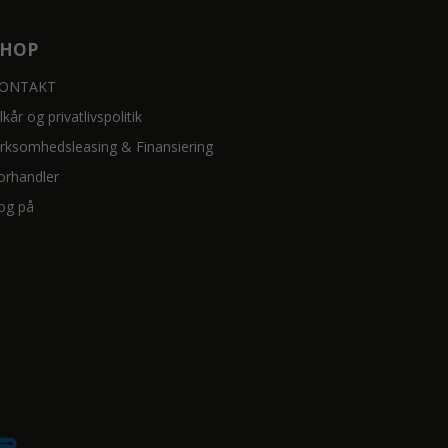
SHOP
ONTAKT
ilkår og privatlivspolitik
irksomhedsleasing & Finansiering
orhandler
og på