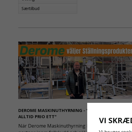
Særtilbud
DEROME MASKINUTHYRNING - "SÄKERHET ÄR
ALLTID PRIO ETT"
VI SKRÆ
När Derome Maskinuthyrning behövde en pålitlig
Vi bruger cook