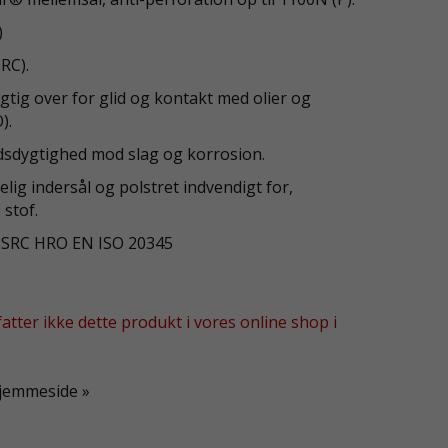
)
SRC).
tig over for glid og kontakt med olier og
).
sdygtighed mod slag og korrosion.
ig indersål og polstret indvendigt for,
stof.
P SRC HRO EN ISO 20345
tter ikke dette produkt i vores online shop i
hjemmeside »