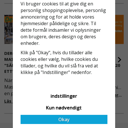
Vi bruger cookies til at give dig en
- Forstærket tåkappe. Slidstærk.
personlig shoppingoplevelse, personlig
annoncering og for at holde vores
- Vandafvisende (WRU).
hjemmesider pålidelige og sikre. Til
- Modstandsdygtig over for glidning og kontakt
dette formål indsamler vi oplysninger
med olier og fedtstoffer (FO).
om brugere, deres design og deres
enheder.
- Uovertruffen fleksibilitet og modstand.
Klik på "Okay", hvis du tillader alle
- Høj modstandsdygtighed over for slag og
DEROME
NYA REGLER FÖR
cookies eller vælg, hvilke cookies du
korrosion.
MASKINUTHYRNING -
RULLSTÄLLNING -
"SÄKERHET ÄR ALLTID PRIO
AFS2023:9 & EN1004:2020
tillader, og hvilke du vil slå fra ved at
S3 SRC EN ISO 20345
ETT"
klikke på "Indstillinger" nedenfor.
Även om det kan verka
När Derome
högst osannolikt så är
Maskinuthyrning behövde
våra regler för rullställning
en pålitlig partner inom
i Sverige slappare än de
Läs mer om de nya reglerna!
indstillinger
fallskydd och
från EU i skrivande stund,
Läs mer om varför Derome väljer oss
säkerhetslösningar föll
men detta kommer det bli
Kun nødvendigt
valet på
ändring på. Från och med
Okay
Ställningsprodukter.se.
2025 träder nya
Med daglig verksamhet på
föreskrifter i kraft i