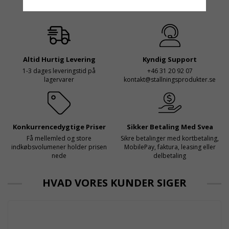
hög höjd är det avgörande
Sverige gällande
för dem att samarbeta
rullställningar, med s
med en leverantör som
både har rätt produkter
och e
Altid Hurtig Levering
Kyndig Support
1-3 dages leveringstid på
+46 31 20 92 07
lagervarer
kontakt@stallningsprodukter.se
Konkurrencedygtige Priser
Sikker Betaling Med Svea
Få mellemled og store
Sikre betalinger med kortbetaling,
indkøbsvolumener holder prisen
MobilePay, faktura, leasing eller
nede
delbetaling
HVAD VORES KUNDER SIGER