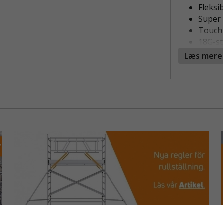
Fleksi
Super 
Touch-
18G-st
Læs mere
SLAGBES
KRÆVEN
Denne slagb
professionel
høj sikkerh
skærebeskyt
håndryggen
snitskader o
Den dobbelt
giver et sik
Belægningen
slid og perf
brug.