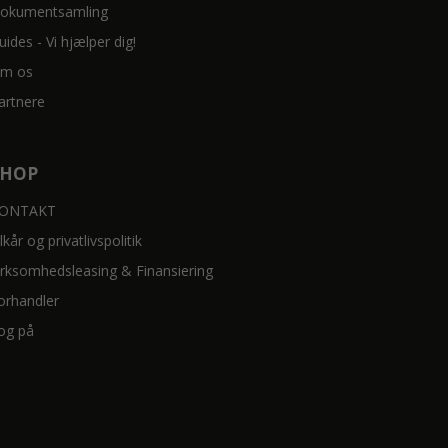
okumentsamling
uides - Vi hjælper dig!
m os
artnere
SHOP
ONTAKT
ilkår og privatlivspolitik
irksomhedsleasing & Finansiering
orhandler
og på