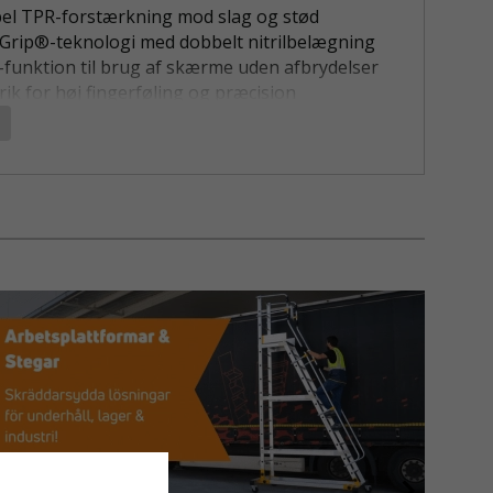
bel TPR-forstærkning mod slag og stød
Grip®-teknologi med dobbelt nitrilbelægning
funktion til brug af skærme uden afbrydelser
rik for høj fingerføling og præcision
KYTTENDE SKÆREHANDSKE TIL
DE ARBEJDSOPGAVER
eskyttende skærehandske er udviklet til
le inden for industri, byggeri og logistik, hvor
ed og god bevægelighed er afgørende. Med
telse niveau E og fleksibel PVC TPR på
 beskyttes hænderne effektivt mod både
g slag.
e nitrilbelægning med Super Grip®-teknologi
kert greb i både tørre og våde miljøer.
 har samtidig høj modstandsdygtighed over for
orering, hvilket giver længere levetid ved daglig