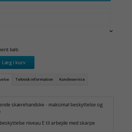
bent køb
Læg i kurv
velse
Teknisk information
Kundeservice
ende skærehandske - maksimal beskyttelse og
b
eskyttelse niveau E til arbejde med skarpe