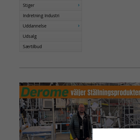
Stiger
Indretning Industri
Uddannelse
Udsalg
Særtilbud