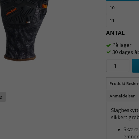
10
11
ANTAL
På lager
30 dages å
Produkt Beskri
Anmeldelser
te
Slagbeskytt
sikkert gre
Skæreb
emner