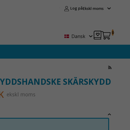
Log på
Ekskl moms
0
Dansk
KYDDSHANDSKE SKÄRSKYDD
K
ekskl moms