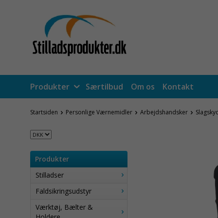
Produkter
Særtilbud
Om os
Kontakt
Startsiden
Personlige Værnemidler
Arbejdshandsker
Slagsky
Produkter
Stilladser
Faldsikringsudstyr
Værktøj, Bælter &
Holdere