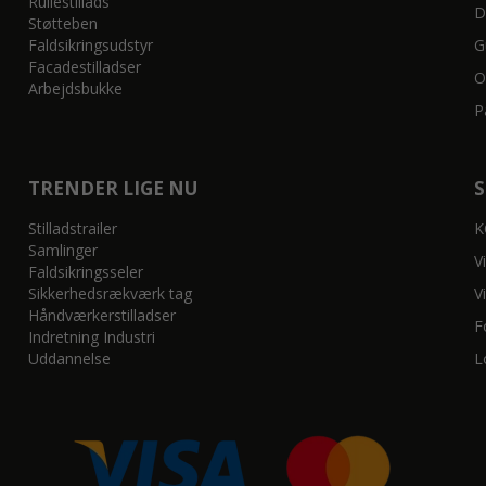
Rullestillads
D
Støtteben
Faldsikringsudstyr
G
Facadestilladser
O
Arbejdsbukke
P
TRENDER LIGE NU
Stilladstrailer
K
Samlinger
V
Faldsikringsseler
Sikkerhedsrækværk tag
V
Håndværkerstilladser
F
Indretning Industri
Uddannelse
L