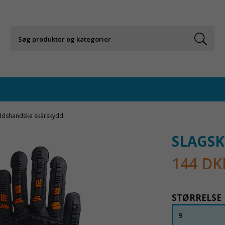
ddshandske skärskydd
SLAGS
144 DK
STØRRELSE
9