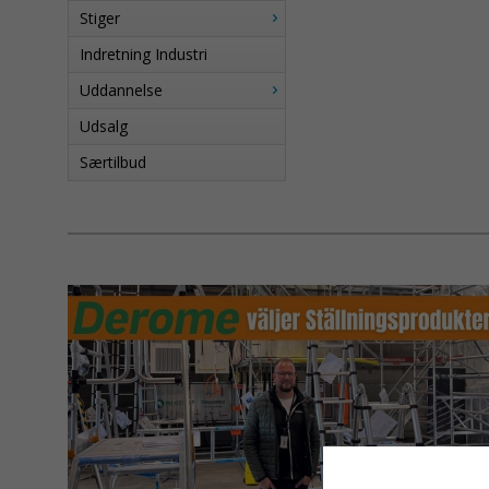
Stiger
Indretning Industri
Uddannelse
Udsalg
Særtilbud