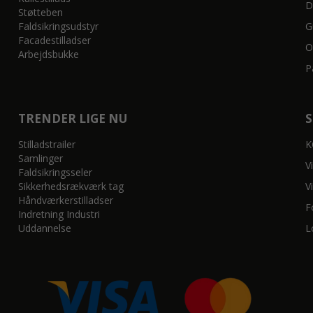
D
Støtteben
Faldsikringsudstyr
G
Facadestilladser
O
Arbejdsbukke
P
TRENDER LIGE NU
Stilladstrailer
K
Samlinger
V
Faldsikringsseler
Sikkerhedsrækværk tag
V
Håndværkerstilladser
F
Indretning Industri
Uddannelse
L