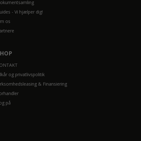
okumentsamling
uides - Vi hjælper dig!
m os
artnere
SHOP
ONTAKT
ilkår og privatlivspolitik
irksomhedsleasing & Finansiering
orhandler
og på