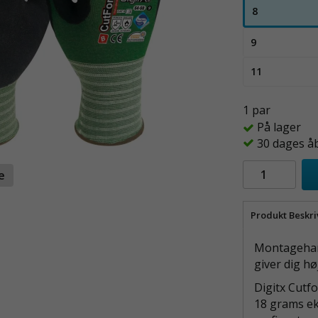
8
9
11
1 par
På lager
30 dages å
te
Produkt Beskri
Montagehand
giver dig hø
Digitx Cutf
18 grams ek