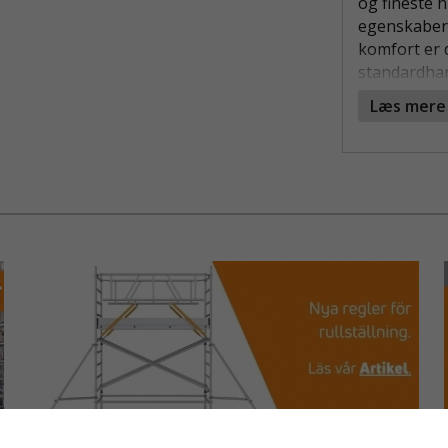
og fineste 
egenskaber 
komfort er 
standardhan
enestående 
Læs mere
maksimal sl
overlegne g
der fungere
hygiejnisk a
sikker besk
dækker ekst
beskyttelse 
handsken.
Fordele:
Skære
Varmer
Ultral