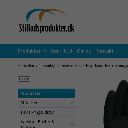
Produkter
Særtilbud
Om os
Kontakt
Startsiden
Personlige Værnemidler
Arbejdshandsker
Montage
Produkter
Stilladser
Faldsikringsudstyr
Værktøj, Bælter &
Holdere