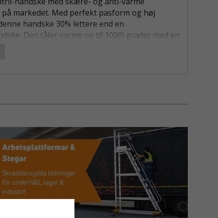
nitril-handske med skære- og anti-varme
på markedet. Med perfekt pasform og høj
denne handske 30% lettere end en
dske. Den tåler varme op til 100(!) grader med en
fingerfærdighed (5) samt lang levetid og
idstyrke. Den behagelige pasform og det
reb får handsken til at føles som en ekstra hud,
r godt både i våde og tørre forhold. Indbygget
ntimikrobiel beskyttelse, som giver langvarig og
yttelse, Sanitized® hygiejnefunktion. Handsken
ra langt op ad håndleddet for at sikre
og forhindre snavs og skidt i at komme ind i
fast
esistent
et og tynd