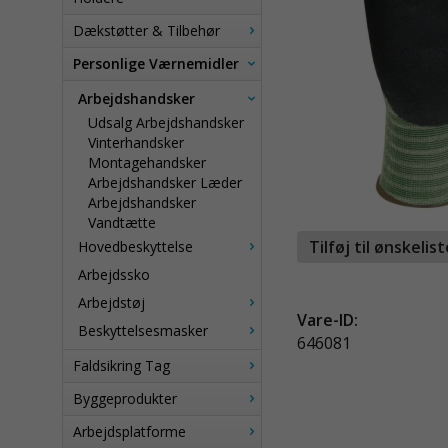
Dækstøtter & Tilbehør
Personlige Værnemidler
Arbejdshandsker
Udsalg Arbejdshandsker
Vinterhandsker
Montagehandsker
Arbejdshandsker Læder
Arbejdshandsker
Vandtætte
Tilføj til ønskelis
Hovedbeskyttelse
Arbejdssko
Arbejdstøj
Vare-ID:
Beskyttelsesmasker
646081
Faldsikring Tag
Byggeprodukter
Arbejdsplatforme