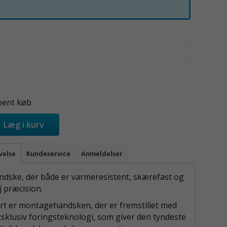
bent køb
Læg i kurv
velse
Kundeservice
Anmeldelser
ske, der både er varmeresistent, skærefast og
j præcision.
ort er montagehandsken, der er fremstillet med
sklusiv foringsteknologi, som giver den tyndeste