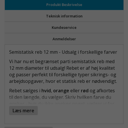
Produkt Beskrivelse
Teknisk information
Kundeservice
Anmeldelser
Semistatisk reb 12 mm - Udsalg i forskellige farver
Vi har nu et begrænset parti semistatisk reb med
12 mm diameter til udsalg! Rebet er af høj kvalitet
og passer perfekt til forskellige typer sikrings- og
arbejdsopgaver, hvor et statisk reb er nødvendigt.
Rebet sælges i
hvid
,
orange
eller
rød
og afkortes
til den længde, du vælger. Skriv hvilken farve du
ønsker - hvis du ikke angiver noget, vælger vi for
dig.
Læs mere
Bemærk: Dette er et midlertidigt parti, der sælges
til en fordelagtig pris - når det er udsolgt, er det