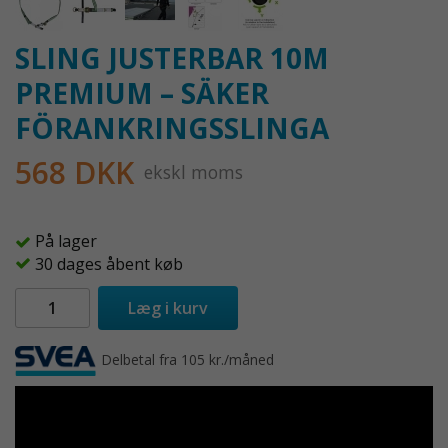
SLING JUSTERBAR 10M
PREMIUM – SÄKER
FÖRANKRINGSSLINGA
568 DKK
ekskl moms
På lager
30 dages åbent køb
Læg i kurv
Delbetal fra 105 kr./måned