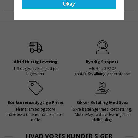
integrerade kardborrestroppen, vilket underlättar
säkerhetslösningar föll
men detta kommer det bli
Okay
både transport och ordning i verktygsväskan.
valet på
ändring på. Från och med
Ställningsprodukter.se.
2025 träder nya
Med daglig verksamhet på
föreskrifter i kraft i
hög höjd är det avgörande
Sverige gällande
för dem att samarbeta
rullställningar, med s
med en leverantör som
både har rätt produkter
och e
Altid Hurtig Levering
Kyndig Support
1-3 dages leveringstid på
+46 31 20 92 07
lagervarer
kontakt@stallningsprodukter.se
Konkurrencedygtige Priser
Sikker Betaling Med Svea
Få mellemled og store
Sikre betalinger med kortbetaling,
indkøbsvolumener holder prisen
MobilePay, faktura, leasing eller
nede
delbetaling
HVAD VORES KUNDER SIGER