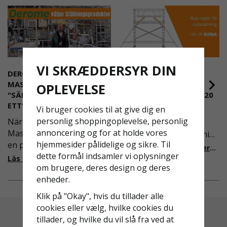
VI SKRÆDDERSYR DIN
DEROME
NYA REGLER FÖR
MASKINUTHYRNING -
RULLSTÄLLNING -
OPLEVELSE
"SÄKERHET ÄR ALLTID PRIO
AFS2023:9 & EN1004:2020
ETT"
Vi bruger cookies til at give dig en
Även om det kan verka
personlig shoppingoplevelse, personlig
När Derome
högst osannolikt så är
annoncering og for at holde vores
Maskinuthyrning behövde
våra regler för rullställning
hjemmesider pålidelige og sikre. Til
en pålitlig partner inom
i Sverige slappare än de
Läs mer om de nya reglerna!
dette formål indsamler vi oplysninger
fallskydd och
från EU i skrivande stund,
Läs mer om varför Derome väljer oss
om brugere, deres design og deres
säkerhetslösningar föll
men detta kommer det bli
enheder.
valet på
ändring på. Från och med
Ställningsprodukter.se.
2025 träder nya
Klik på "Okay", hvis du tillader alle
Med daglig verksamhet på
föreskrifter i kraft i
cookies eller vælg, hvilke cookies du
hög höjd är det avgörande
Sverige gällande
tillader, og hvilke du vil slå fra ved at
för dem att samarbeta