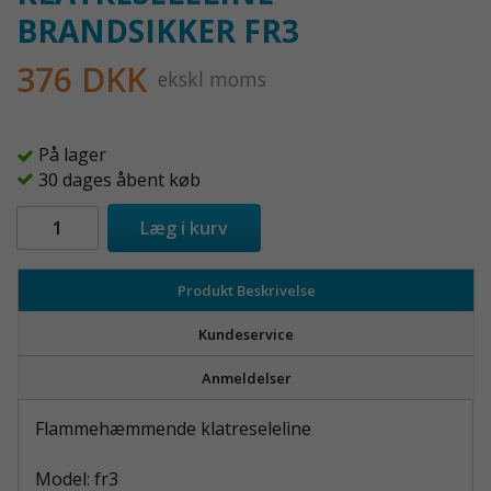
BRANDSIKKER FR3
376 DKK
ekskl moms
På lager
30 dages åbent køb
Læg i kurv
Produkt Beskrivelse
Kundeservice
Anmeldelser
Flammehæmmende klatreseleline
Model: fr3