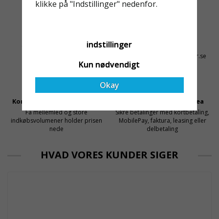
rullställningar, med s
klikke på "Indstillinger" nedenfor.
med en leverantör som
både har rätt produkter
och e
Altid Hurtig Levering
Kyndig Support
indstillinger
1-3 dages leveringstid på
+46 31 20 92 07
lagervarer
kontakt@stallningsprodukter.se
Kun nødvendigt
Okay
Konkurrencedygtige Priser
Sikker Betaling Med Svea
Få mellemled og store
Sikre betalinger med kortbetaling,
indkøbsvolumener holder prisen
MobilePay, faktura, leasing eller
nede
delbetaling
HVAD VORES KUNDER SIGER