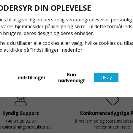
DDERSYR DIN OPLEVELSE
NYA REGLER FÖR RULLSTÄLLNING - AFS2023:9 &
ies til at give dig en personlig shoppingoplevelse, personli
EN1004:2020
 vores hjemmesider pålidelige og sikre. Til dette formål inds
Även om det kan verka högst osannolikt så är våra
 brugere, deres design og deres enheder.
regler för rullställning i Sverige slappare än de från
hvis du tillader alle cookies eller vælg, hvilke cookies du tilla
EU i skrivande stund, men detta kommer det bli
ed at klikke på "Indstillinger" nedenfor.
ändring på. Från och med 2025 träder nya
Läs mer om de nya reglerna!
t
föreskrifter i kraft i Sverige gällande rullställningar,
med s
Kun
indstillinger
Okay
nødvendigt
Kyndig Support
Konkurrencedygtige P
+46 31 20 92 07
Få mellemled og store indkøb
akt@stallningsprodukter.se
holder prisen nede