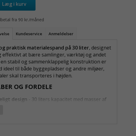
Læg i kurv
betal fra 90 kr./måned
velse
Kundeservice
Anmeldelser
og praktisk materialespand på 30 liter
, designet
og effektivt at bære samlinger, værktøj og andet
 en stabil og sammenklappelig konstruktion er
 ideel til både byggepladser og andre miljøer,
ler skal transporteres i højden.
BER OG FORDELE
ligt design
- 30 liters kapacitet med masser af
til værktøj og samlinger.
ndige og udvendige lommer
- Nem opbevaring
dre genstande og hurtig adgang til værktøj.
ærkt PVC-materiale
- Høj modstandsdygtighed
or slid og krævende arbejdsforhold.