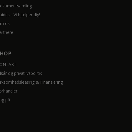
okumentsamling
uides - Vi hjælper dig!
m os
artnere
SHOP
ONTAKT
ilkår og privatlivspolitik
irksomhedsleasing & Finansiering
orhandler
og på