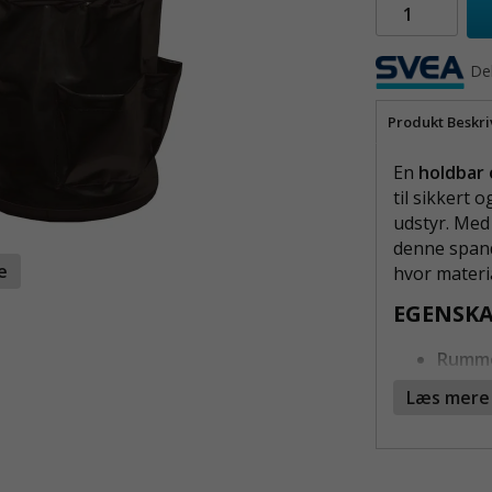
Del
Produkt Beskri
En
holdbar 
til sikkert 
udstyr. Med
denne spand
te
hvor materia
EGENSKA
Rumme
plads 
Læs mere
Indve
af min
Slidst
over f