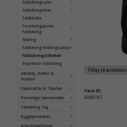
Faldsikringsseler
Faldsikringsliner
Faldblokke
Forankringspunkt
Faldsikring
Klatring
Faldsikring Redningsudstyr
Faldsikringstilbehør
Inspektion Faldsikring
Tilføj til ønskelis
Værktøj, Bælter &
Holdere
Dækstøtter & Tilbehør
Vare-ID:
6080167
Personlige Værnemidler
Faldsikring Tag
Byggeprodukter
Arbejdsplatforme