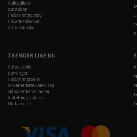
Rullestillads
D
Støtteben
Faldsikringsudstyr
G
Facadestilladser
O
Arbejdsbukke
P
TRENDER LIGE NU
Stilladstrailer
K
Samlinger
V
Faldsikringsseler
Sikkerhedsrækværk tag
V
Håndværkerstilladser
F
Indretning Industri
Uddannelse
L