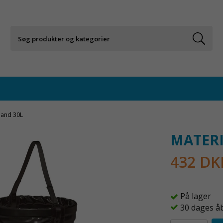
pand 30L
MATERI
432 DK
På lager
30 dages å