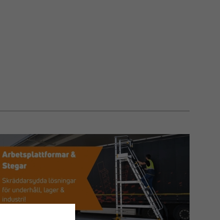
nklappelig konstruktion
- Let at transportere
evare, når den ikke er i brug.
IL BYGGERI OG INDUSTRI
alespand er specielt udviklet til at
gøre det
flytte og løfte værktøj og materialer
på
r. Med en robust PVC-struktur tåler den
iljøer
og giver en sikker og organiseret
sning.
u arbejder med stilladsbyggeri, tagarbejde eller
de i højden, er Materialespand 30L et uundværligt
 til at holde arbejdspladsen effektiv og sikker.