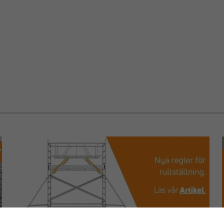
Samme
og opb
OPTIMAL T
Denne materi
nemmere at 
byggepladse
krævende m
transportlø
Uanset om d
andet arbej
hjælpemiddel