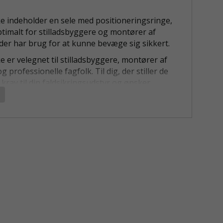
 indeholder en sele med positioneringsringe,
ptimalt for stilladsbyggere og montører af
 der har brug for at kunne bevæge sig sikkert.
 er velegnet til stilladsbyggere, montører af
g professionelle fagfolk. Til dig, der stiller de
 krav til din faldsikringsudstyr og ønsker
er kan holde til daglig brug uden at gå på
ed komforten. Godkendt til både vertikal og
anvendelse.
 faldsikringsselen
HER
m faldblok
HER
guide (For god pasform med både tyndt og
tykt tøj)
Længde
Vægt