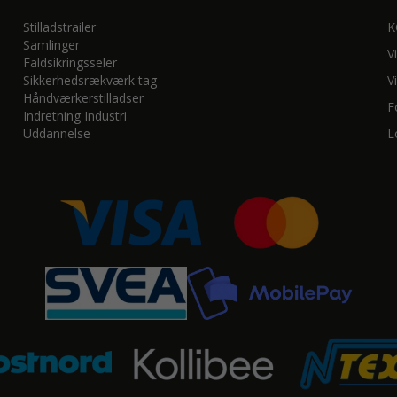
Stilladstrailer
K
Samlinger
V
Faldsikringsseler
Sikkerhedsrækværk tag
V
Håndværkerstilladser
F
Indretning Industri
Uddannelse
L