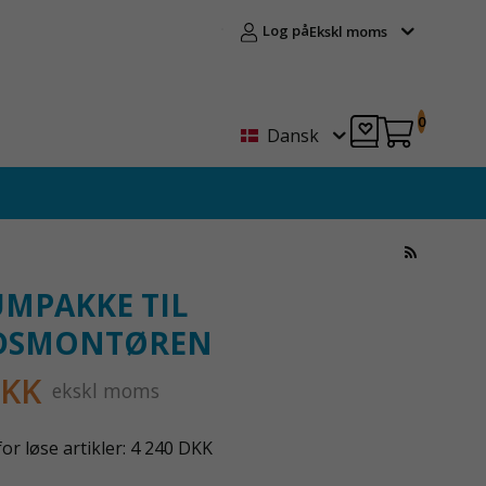
Log på
Ekskl moms
0
Dansk
MPAKKE TIL
ADSMONTØREN
DKK
ekskl moms
or løse artikler: 4 240 DKK