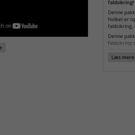
faldsikring!
Denne pakke
hvilket er o
faldsikring,
Denne pakke
faldsikring o
te
allerhøjeste
produkter, d
Læs mere
kompromis m
horisontal 
Læs mere om
Læs mere o
Størrelses
Størrelse