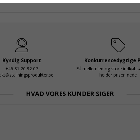
t
föreskrifter i kraft i Sverige gällande rullställningar,
med s
Kyndig Support
Konkurrencedygtige P
+46 31 20 92 07
Få mellemled og store indkøb
akt@stallningsprodukter.se
holder prisen nede
HVAD VORES KUNDER SIGER