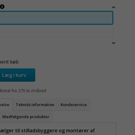
bent køb
Læg i kurv
betal fra 270 kr./måned
velse
Teknisk information
Kundeservice
Medfølgende produkter
ælger til stilladsbyggere og montører af