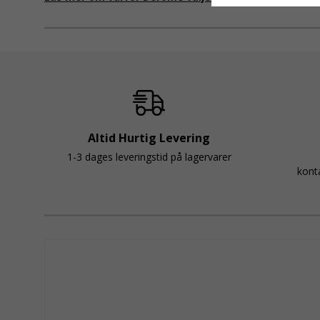
att samarbeta med en leverantör som både har rät
produkter och e
Altid Hurtig Levering
1-3 dages leveringstid på lagervarer
kont