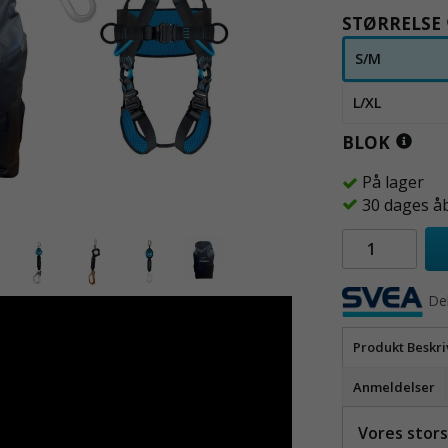
STØRRELSE
S/M
L/XL
BLOK
På lager
30 dages å
Del
Produkt Beskri
Anmeldelser
Vores stors