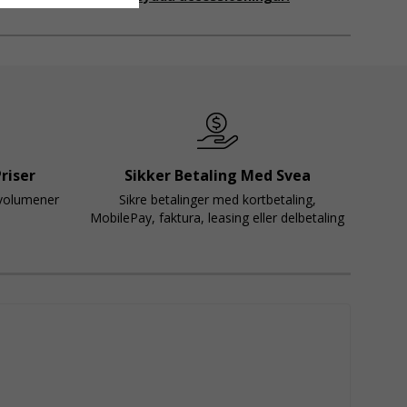
olika arbetsnivåer, samtidigt som de är
anpassningsbar
riser
Sikker Betaling Med Svea
svolumener
Sikre betalinger med kortbetaling,
MobilePay, faktura, leasing eller delbetaling