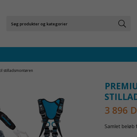
l stilladsmontøren
PREMIU
STILL
3 896 
Samlet beløb f