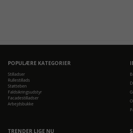
POPULÆRE KATEGORIER
Stilladser
B
Rullestillads
D
Støtteben
Faldsikringsudstyr
G
Facadestilladser
O
Arbejdsbukke
P
TRENDER LIGE NU