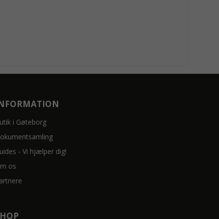
INFORMATION
utik i Gøteborg
okumentsamling
uides - Vi hjælper dig!
m os
artnere
SHOP