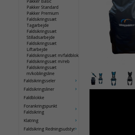
Pakker Basic
Pakker Standard
Pakker Premium
Faldsikringssæt
Tagarbejde
Faldsikringssæt
Stilladsarbejde
Faldsikringssæt
Liftarbejde
Faldsikringssæt m/faldblok
Faldsikringssæt m/reb
Faldsikringssæt
m/koblingsline
Faldsikringsseler
Faldsikringsliner
Faldblokke
Forankringspunkt
Faldsikring
Klatring
Faldsikring Redningsudstyr