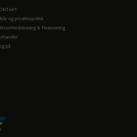
ONTAKT
ilkår og privatlivspolitik
irksomhedsleasing & Finansiering
orhandler
og på