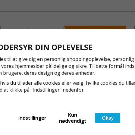
S-M passer o
L-XL passer 
Hvis du ligge
Remmene på L
Se også til
DDERSYR DIN OPLEVELSE
Pakker Basic
ies til at give dig en personlig shoppingoplevelse, personli
gang imelle
 vores hjemmesider pålidelige og sikre. Til dette formål inds
pakke.
 brugere, deres design og deres enheder.
Pakker Stand
hvis du tillader alle cookies eller vælg, hvilke cookies du tilla
faldsikrings
ed at klikke på "Indstillinger" nedenfor.
også er vigt
NYA REGLER FÖR RULLSTÄLLNING - AFS2023:9 &
Godkendt
EN1004:2020
Även om det kan verka högst osannolikt så är våra
Kun
indstillinger
Okay
regler för rullställning i Sverige slappare än de från
nødvendigt
EU i skrivande stund, men detta kommer det bli
ändring på. Från och med 2025 träder nya
Läs mer om de nya reglerna!