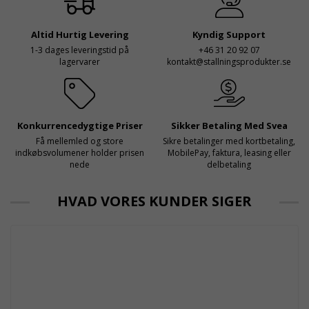
både har rätt produkter
pålidelig og godkendt faldsikring til både vertikalt
och e
og horisontalt arbejde.
Altid Hurtig Levering
Kyndig Support
1-3 dages leveringstid på
+46 31 20 92 07
lagervarer
kontakt@stallningsprodukter.se
Konkurrencedygtige Priser
Sikker Betaling Med Svea
Få mellemled og store
Sikre betalinger med kortbetaling,
indkøbsvolumener holder prisen
MobilePay, faktura, leasing eller
nede
delbetaling
HVAD VORES KUNDER SIGER