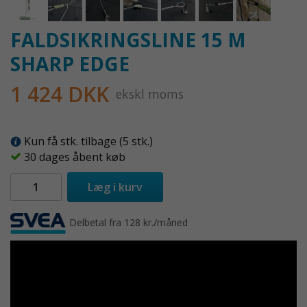
FALDSIKRINGSLINE 15 M
SHARP EDGE
1 424 DKK
ekskl moms
Kun få stk. tilbage (5 stk.)
30 dages åbent køb
Læg i kurv
Delbetal fra 128 kr./måned