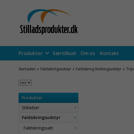
Produkter
Særtilbud
Om os
Kontakt
Startsiden
Faldsikringsudstyr
Faldsikring Redningsudstyr
Trip
Produkter
Stilladser
Faldsikringsudstyr
Faldsikringssæt