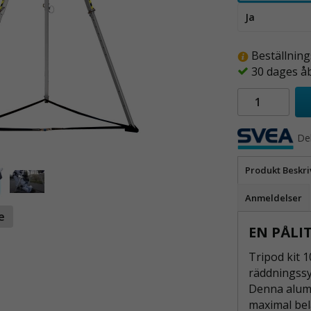
Ja
Beställning
30 dages å
De
Produkt Beskri
Anmeldelser
te
EN PÅLI
Tripod kit 1
räddningssy
Denna alumi
maximal bel