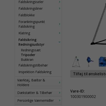
Faldsikringsseler
Faldsikringsliner
Faldblokke
Forankringspunkt
Faldsikring
Klatring
Faldsikring
Redningsudstyr
Redningssæt
Tripoder
Bukkran
Faldsikringstilbehør
Inspektion Faldsikring
Tilføj til ønskelis
Værktøj, Bælter &
Holdere
Vare-ID:
Dækstøtter & Tilbehør
100301900002
Personlige Værnemidler