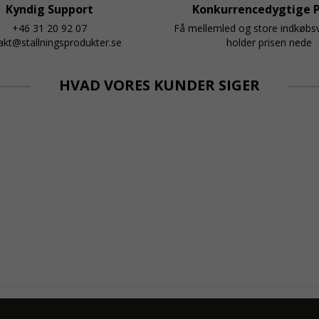
Kyndig Support
Konkurrencedygtige P
+46 31 20 92 07
Få mellemled og store indkøb
akt@stallningsprodukter.se
holder prisen nede
HVAD VORES KUNDER SIGER