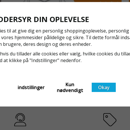
DDERSYR DIN OPLEVELSE
ies til at give dig en personlig shoppingoplevelse, personli
 vores hjemmesider pålidelige og sikre. Til dette formål inds
NYA REGLER FÖR RULLSTÄLLNING - AFS2023:9 &
 brugere, deres design og deres enheder.
EN1004:2020
hvis du tillader alle cookies eller vælg, hvilke cookies du tilla
Även om det kan verka högst osannolikt så är våra
ed at klikke på "Indstillinger" nedenfor.
regler för rullställning i Sverige slappare än de från
EU i skrivande stund, men detta kommer det bli
ändring på. Från och med 2025 träder nya
Läs mer om de nya reglerna!
t
föreskrifter i kraft i Sverige gällande rullställningar,
Kun
indstillinger
Okay
med s
nødvendigt