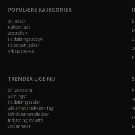
POPULÆRE KATEGORIER
Stilladser
B
Rullestillads
D
Støtteben
Faldsikringsudstyr
G
Facadestilladser
O
Arbejdsbukke
P
TRENDER LIGE NU
Stilladstrailer
K
Samlinger
V
Faldsikringsseler
Sikkerhedsrækværk tag
V
Håndværkerstilladser
F
Indretning Industri
Uddannelse
L