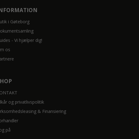
INFORMATION
utik i Gøteborg
okumentsamling
uides - Vi hjælper dig!
m os
artnere
SHOP
ONTAKT
ilkår og privatlivspolitik
irksomhedsleasing & Finansiering
orhandler
og på