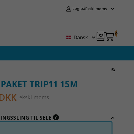
Log på
Ekskl moms
0
Dansk
PAKET TRIP11 15M
 DKK
ekskl moms
NGSSLING TIL SELE
?