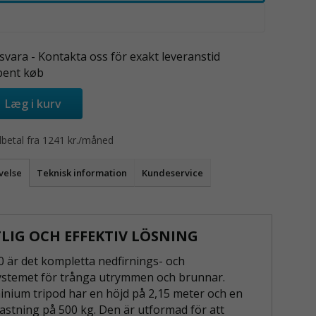
svara - Kontakta oss för exakt leveranstid
bent køb
Læg i kurv
lbetal fra 1241 kr./måned
velse
Teknisk information
Kundeservice
TLIG OCH EFFEKTIV LÖSNING
0 är det kompletta nedfirnings- och
stemet för trånga utrymmen och brunnar.
nium tripod har en höjd på 2,15 meter och en
astning på 500 kg. Den är utformad för att